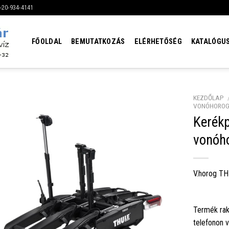
6-20-934-4141
FŐOLDAL
BEMUTATKOZÁS
ELÉRHETŐSÉG
KATALÓGU
KEZDŐLAP
VONÓHORO
Kerék
vonóho
V.horog TH
Termék rak
telefonon 