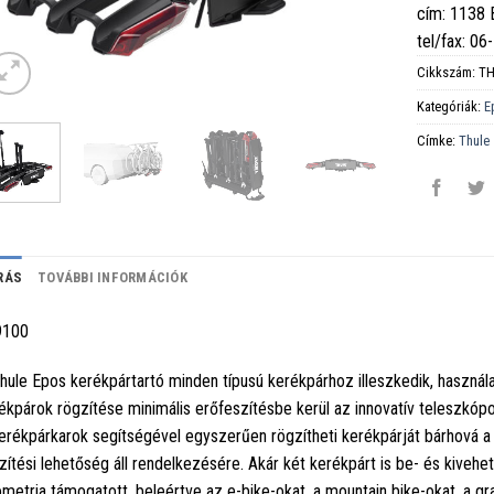
cím: 1138
tel/fax: 0
Cikkszám:
TH
Kategóriák:
E
Címke:
Thule
RÁS
TOVÁBBI INFORMÁCIÓK
9100
hule Epos kerékpártartó minden típusú kerékpárhoz illeszkedik, haszná
ékpárok rögzítése minimális erőfeszítésbe kerül az innovatív teleszkó
erékpárkarok segítségével egyszerűen rögzítheti kerékpárját bárhová a
zítési lehetőség áll rendelkezésére. Akár két kerékpárt is be- és kiveh
metria támogatott, beleértve az e-bike-okat, a mountain bike-okat, a gra