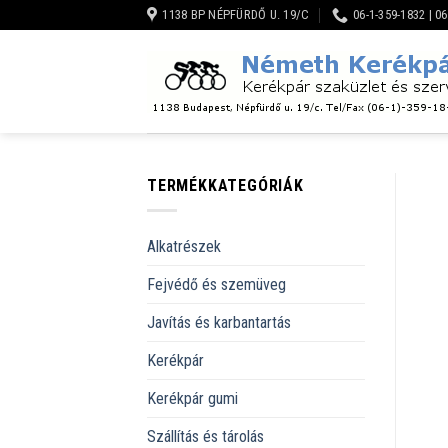
Skip
1138 BP NÉPFÜRDŐ U. 19/C
06-1-359-1832 | 0
to
content
TERMÉKKATEGÓRIÁK
Alkatrészek
Fejvédő és szemüveg
Javítás és karbantartás
Kerékpár
Kerékpár gumi
Szállítás és tárolás