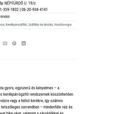
 Bp NÉPFÜRDŐ U. 19/c
6-1-359-1832 | 06-20-934-4141
939000
pos
,
Kerékpárszállító
,
Szállítás és tárolás
,
Vonóhorogra
lata gyors, egyszerű és kényelmes – a
pos kerékpárrögzítő rendszernek köszönhetően.
 vázra vagy a hátsó kerékre, így számos
et tetszőleges sorrendben – mindenféle váz és
vel bike-okat, valamint a sárvédőkkel és