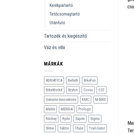
Kerékpártartó
cso
Tetőcsomagtartó
Utánfutó
Tartozék és kiegészítő
Váz és villa
MÁRKÁK
ADRIATICA
Bellelli
BikeFun
BikeWorkX
Bryton
Cross
CST
Genuine Innovations
KMC
M-BIKE
Mahle
MERIDA
Prologo
Ritchey
Ryde
Sapim
Sigma
Max
Slime
Tektro
Thule
Trail-Gator
Ter