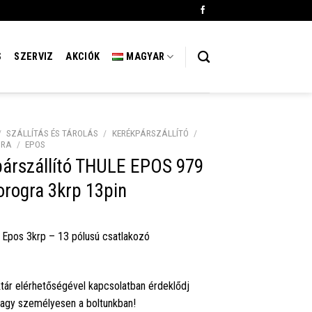
S
SZERVIZ
AKCIÓK
MAGYAR
/
SZÁLLÍTÁS ÉS TÁROLÁS
/
KERÉKPÁRSZÁLLÍTÓ
/
GRA
/
EPOS
párszállító THULE EPOS 979
rogra 3krp 13pin
 Epos 3krp – 13 pólusú csatlakozó
tár elérhetőségével kapcsolatban érdeklődj
vagy személyesen a boltunkban!