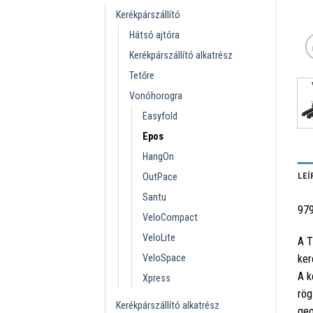
Kerékpárszállító
Hátsó ajtóra
Kerékpárszállító alkatrész
Tetőre
Vonóhorogra
Easyfold
Epos
HangOn
LEÍ
OutPace
Santu
97
VeloCompact
VeloLite
A T
VeloSpace
ker
A k
Xpress
rög
Kerékpárszállító alkatrész
geo