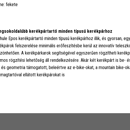
ne: fekete
egsokoldalúbb kerékpártartó minden típusú kerékpárhoz
hule Epos kerékpártartó minden típusú kerékpárhoz illik, és gyorsan, e
ékpárok felszerelése minimális erőfeszítésbe kerül az innovatív telesz
zönhetően. A kerékpárkarok segítségével egyszerűen rögzítheti kerékpár
mos rögzítési lehetőség áll rendelkezésére. Akár két kerékpárt is be- 
 és geometria támogatott, beleértve az e-bike-okat, a mountain bike-okat
magtartóval ellátott kerékpárokat is