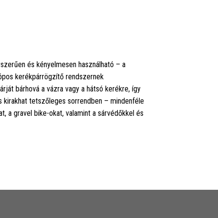
gyszerűen és kényelmesen használható – a
kópos kerékpárrögzítő rendszernek
ját bárhová a vázra vagy a hátsó kerékre, így
és kirakhat tetszőleges sorrendben – mindenféle
, a gravel bike-okat, valamint a sárvédőkkel és