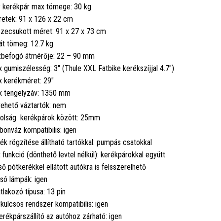
 kerékpár max tömege: 30 kg
etek: 91 x 126 x 22 cm
zecsukott méret: 91 x 27 x 73 cm
át tömeg: 12.7 kg
befogó átmérője: 22 – 90 mm
 gumiszélesség: 3" (Thule XXL Fatbike kerékszíjjal 4.7")
 kerékméret: 29"
 tengelyzáv: 1350 mm
ehető váztartók: nem
olság kerékpárok között: 25mm
bonváz kompatibilis: igen
ék rögzítése állítható tartókkal: pumpás csatokkal
it funkció (dönthető levtel nélkül): kerékpárokkal együtt
ső pótkerékkel ellátott autókra is felsszerelhető
só lámpák: igen
tlakozó típusa: 13 pin
kulcsos rendszer kompatibilis: igen
erékpárszállító az autóhoz zárható: igen