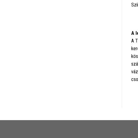
Szí
A l
A T
ker
kös
szá
váz
cso