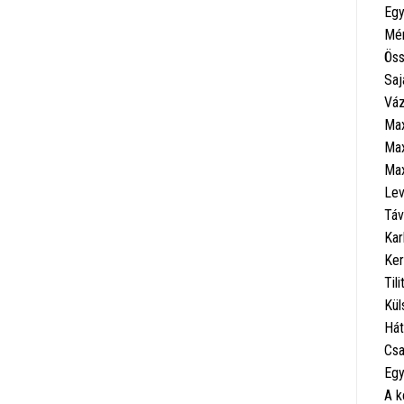
Egy
Mér
Öss
Saj
Váz
Max
Max
Max
Lev
Táv
Kar
Ker
Til
Kül
Hát
Csa
Egy
A k