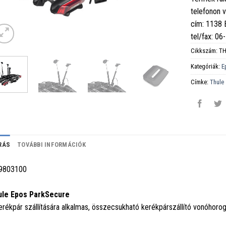
telefonon 
cím: 1138
tel/fax: 0
Cikkszám:
TH
Kategóriák:
E
Címke:
Thule
RÁS
TOVÁBBI INFORMÁCIÓK
9803100
ule Epos ParkSecure
erékpár szállítására alkalmas, összecsukható kerékpárszállító vonóhorog