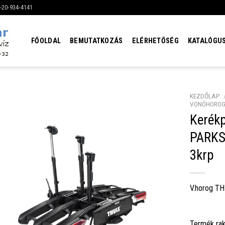
6-20-934-4141
FŐOLDAL
BEMUTATKOZÁS
ELÉRHETŐSÉG
KATALÓGU
KEZDŐLAP
VONÓHORO
Kerék
PARKS
3krp
V.horog TH
Termék rak