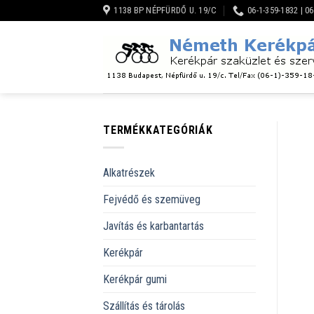
Skip
1138 BP NÉPFÜRDŐ U. 19/C
06-1-359-1832 | 0
to
content
TERMÉKKATEGÓRIÁK
Alkatrészek
Fejvédő és szemüveg
Javítás és karbantartás
Kerékpár
Kerékpár gumi
Szállítás és tárolás