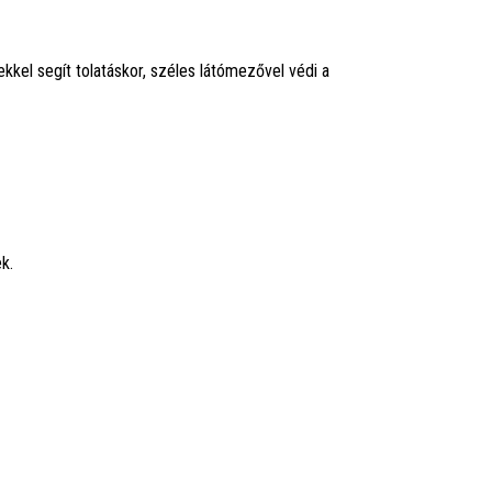
kel segít tolatáskor, széles látómezővel védi a
k.