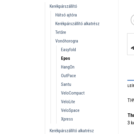
Kerékpárszállító
Hátsó ajtóra
Kerékpárszállító alkatrész
Tetőre
Vonóhorogra
Easyfold
Epos
HangOn
OutPace
Santu
LEÍ
VeloCompact
TH
VeloLite
VeloSpace
Th
Xpress
3 k
Kerékpárszállító alkatrész