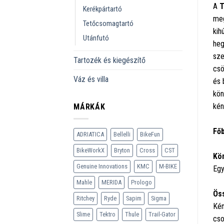
A
T
Kerékpártartó
meg
Tetőcsomagtartó
kih
Utánfutó
heg
sze
Tartozék és kiegészítő
csö
Váz és villa
és 
kön
kén
MÁRKÁK
Főb
ADRIATICA
Bellelli
BikeFun
BikeWorkX
Bryton
Cross
CST
Kön
Genuine Innovations
KMC
M-BIKE
Egy
Mahle
MERIDA
Prologo
Öss
Ritchey
Ryde
Sapim
Sigma
Kén
Slime
Tektro
Thule
Trail-Gator
cso