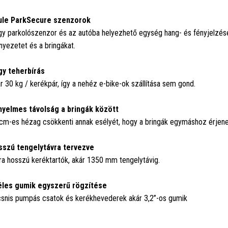
ule ParkSecure szenzorok
y parkolószenzor és az autóba helyezhető egység hang- és fényjelzések
nyezetet és a bringákat.
y teherbírás
r 30 kg / kerékpár, így a nehéz e-bike-ok szállítása sem gond.
yelmes távolság a bringák között
cm-es hézag csökkenti annak esélyét, hogy a bringák egymáshoz érjene
szú tengelytávra tervezve
ra hosszú keréktartók, akár 1350 mm tengelytávig.
les gumik egyszerű rögzítése
snis pumpás csatok és kerékhevederek akár 3,2”-os gumik