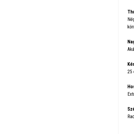
Th
Nég
kör
Nag
Aká
Kén
25 
Hos
Ext
Szé
Rac