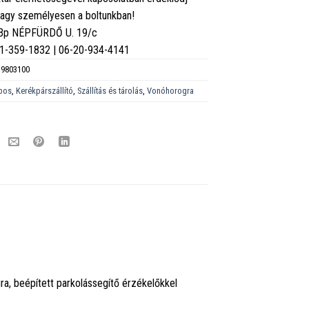
vagy személyesen a boltunkban!
 Bp NÉPFÜRDŐ U. 19/c
6-1-359-1832 | 06-20-934-4141
9803100
pos
,
Kerékpárszállító
,
Szállítás és tárolás
,
Vonóhorogra
ra, beépített parkolássegítő érzékelőkkel