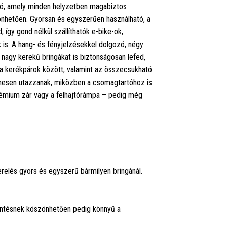
tó, amely minden helyzetben magabiztos
önhetően. Gyorsan és egyszerűen használható, a
 így gond nélkül szállíthatók e-bike-ok,
k is. A hang- és fényjelzésekkel dolgozó, négy
 nagy kerekű bringákat is biztonságosan lefed,
 a kerékpárok között, valamint az összecsukható
yelmesen utazzanak, miközben a csomagtartóhoz is
 prémium zár vagy a felhajtórámpa – pedig még
zerelés gyors és egyszerű bármilyen bringánál.
lentésnek köszönhetően pedig könnyű a