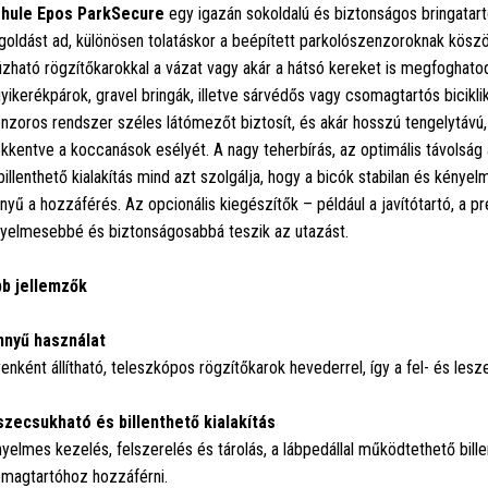
hule Epos ParkSecure
egy igazán sokoldalú és biztonságos bringatar
oldást ad, különösen tolatáskor a beépített parkolószenzoroknak kösz
úzható rögzítőkarokkal a vázat vagy akár a hátsó kereket is megfoghatod,
yikerékpárok, gravel bringák, illetve sárvédős vagy csomagtartós bicikli
nzoros rendszer széles látómezőt biztosít, és akár hosszú tengelytávú,
kkentve a koccanások esélyét. A nagy teherbírás, az optimális távolság
billenthető kialakítás mind azt szolgálja, hogy a bicók stabilan és kén
nyű a hozzáférés. Az opcionális kiegészítők – például a javítótartó, a
yelmesebbé és biztonságosabbá teszik az utazást.
b jellemzők
nyű használat
enként állítható, teleszkópos rögzítőkarok hevederrel, így a fel- és les
zecsukható és billenthető kialakítás
yelmes kezelés, felszerelés és tárolás, a lábpedállal működtethető bil
magtartóhoz hozzáférni.