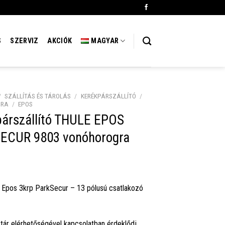
S
SZERVIZ
AKCIÓK
MAGYAR
/
SZÁLLÍTÁS ÉS TÁROLÁS
/
KERÉKPÁRSZÁLLÍTÓ
/
GRA
/
EPOS
párszállító THULE EPOS
ECUR 9803 vonóhorogra
 Epos 3krp ParkSecur – 13 pólusú csatlakozó
tár elérhetőségével kapcsolatban érdeklődj