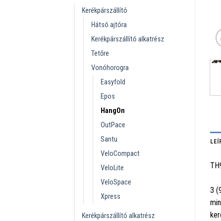
Kerékpárszállító
Hátsó ajtóra
Kerékpárszállító alkatrész
Tetőre
Vonóhorogra
Easyfold
Epos
HangOn
OutPace
Santu
LEÍ
VeloCompact
TH
VeloLite
VeloSpace
3 (
Xpress
min
ker
Kerékpárszállító alkatrész