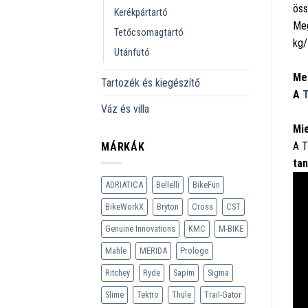
öss
Kerékpártartó
Meg
Tetőcsomagtartó
kg/
Utánfutó
Mel
Tartozék és kiegészítő
A
T
Váz és villa
Mie
A T
MÁRKÁK
tan
ADRIATICA
Bellelli
BikeFun
BikeWorkX
Bryton
Cross
CST
Genuine Innovations
KMC
M-BIKE
Mahle
MERIDA
Prologo
Ritchey
Ryde
Sapim
Sigma
Slime
Tektro
Thule
Trail-Gator