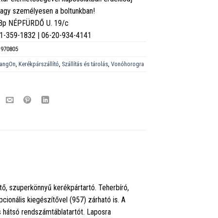
vagy személyesen a boltunkban!
 Bp NÉPFÜRDŐ U. 19/c
6-1-359-1832 | 06-20-934-4141
970805
angOn
,
Kerékpárszállító
,
Szállítás és tárolás
,
Vonóhorogra
tő, szuperkönnyű kerékpártartó. Teherbíró,
cionális kiegészítővel (957) zárható is. A
s hátsó rendszámtáblatartót. Laposra