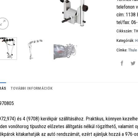
telefonon 
cím: 1138
tel/fax: 0
Cikkszám:
TH
Kategóriák:
H
Címke:
Thule
RÁS
TOVÁBBI INFORMÁCIÓK
970805
972,974) és 4 (9708) kerékpár szállításához. Praktikus, könnyen kezelhe
den vonóhorog típushoz előzetes állítgatás nélkül rögzíthető, valamint op
ékpárok kitakarhatják az autó rendszámát, ezért ajánljuk hozzá a 976-o