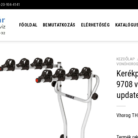
6-20-934-4141
FŐOLDAL
BEMUTATKOZÁS
ELÉRHETŐSÉG
KATALÓGU
KEZDŐLAP
VONÓHORO
Kerék
9708 v
updat
V.horog TH
Termék rak