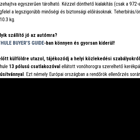
zehajtva egyszerűen tárolható. Kézzel dönthető kialakítás (csak a 972-e
felel a legszigorúbb minőségi és biztonsági előírásoknak. Teherbírás/ö
10.3 kg.
yik szállító jó az autómra?
HULE BUYER’S GUIDE
-ban könnyen és gyorsan kiderül!
lőtt külföldre utazol, tájékozódj a helyi közlekedési szabályokról
hule
13 pólusú csatlakozóval
ellátott vonóhorogra szerelhető kerékpá
úsítvánnyal
. Ezt némely Európai országban a rendőrök ellenőrzés sorá