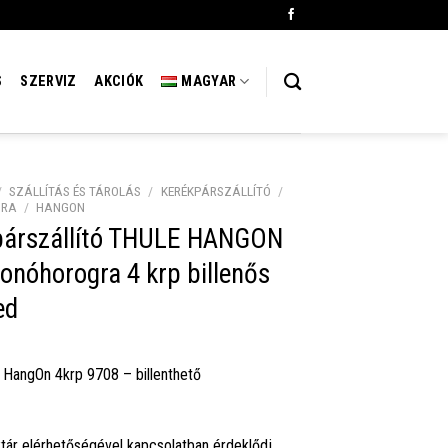
S
SZERVIZ
AKCIÓK
MAGYAR
/
SZÁLLÍTÁS ÉS TÁROLÁS
/
KERÉKPÁRSZÁLLÍTÓ
/
GRA
/
HANGON
párszállító THULE HANGON
onóhorogra 4 krp billenős
ed
 HangOn 4krp 9708 – billenthető
tár elérhetőségével kapcsolatban érdeklődj