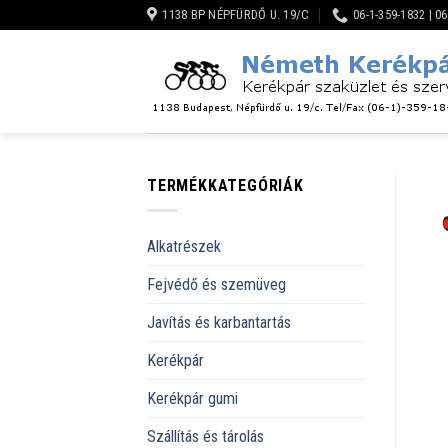
Skip
1138 BP NÉPFÜRDŐ U. 19/C
06-1-359-1832 | 0
to
content
TERMÉKKATEGÓRIÁK
Alkatrészek
Fejvédő és szemüveg
Javítás és karbantartás
Kerékpár
Kerékpár gumi
Szállítás és tárolás