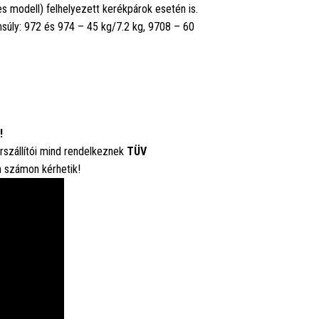
s modell) felhelyezett kerékpárok esetén is.
nsúly: 972 és 974 – 45 kg/7.2 kg, 9708 – 60
!
rszállítói mind rendelkeznek
TÜV
n számon kérhetik!