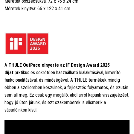
Méretek összecsukva: 72 x 76 x 24 cm
Méretek kinyitva: 66 x 122 x 41 cm
A
THULE OutPace elnyerte az IF Design Award 2025
díjat
prktikus és sokrétűen használható kialakításával, kimerítő
funkcionalitásával, és minőségével. A THULE termékek mindig
ebben a szellemben készülnek, a fejlesztés folyamatos, és ezután
sem áll meg. Ez csak egy megálló, ahol arról kapunk visszajeézést,
hogy jó úton járunk, és ezt szakemberek is elismerik a
vásárlóinkon kívül.