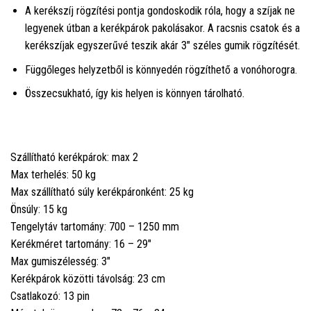
A kerékszíj rögzítési pontja gondoskodik róla, hogy a szíjak ne
legyenek útban a kerékpárok pakolásakor. A racsnis csatok és a
kerékszíjak egyszerűvé teszik akár 3" széles gumik rögzítését.
Függőleges helyzetből is könnyedén rögzíthető a vonóhorogra.
Összecsukható, így kis helyen is könnyen tárolható.
Szállítható kerékpárok: max 2
Max terhelés: 50 kg
Max szállítható súly kerékpáronként: 25 kg
Önsúly: 15 kg
Tengelytáv tartomány: 700 – 1250 mm
Kerékméret tartomány: 16 – 29"
Max gumiszélesség: 3"
Kerékpárok közötti távolság: 23 cm
Csatlakozó: 13 pin