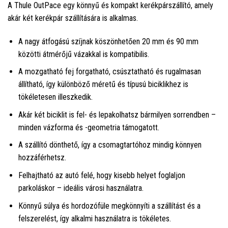
A Thule OutPace egy könnyű és kompakt kerékpárszállító, amely
akár két kerékpár szállítására is alkalmas.
A nagy átfogású szíjnak köszönhetően 20 mm és 90 mm
közötti átmérőjű vázakkal is kompatibilis.
A mozgatható fej forgatható, csúsztatható és rugalmasan
állítható, így különböző méretű és típusú biciklikhez is
tökéletesen illeszkedik.
Akár két biciklit is fel- és lepakolhatsz bármilyen sorrendben –
minden vázforma és -geometria támogatott.
A szállító dönthető, így a csomagtartóhoz mindig könnyen
hozzáférhetsz.
Felhajtható az autó felé, hogy kisebb helyet foglaljon
parkoláskor – ideális városi használatra.
Könnyű súlya és hordozófüle megkönnyíti a szállítást és a
felszerelést, így alkalmi használatra is tökéletes.