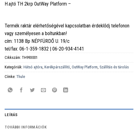
H.ajtó TH 2krp OutWay Platform –
Termék raktár elérhetőségével kapcsolatban érdeklődj telefonon
vagy személyesen a boltunkban!
cím: 1138 Bp NÉPFÜRDŐ U. 19/c
tel/fax: 06-1-359-1832 | 06-20-934-4141
Cikkszám:
TH993001
Kategóriák:
Hátsó ajtóra
,
Kerékpárszállító
,
OutWay Platform
,
Szállítás és tárolás
Címke:
Thule
LEÍRÁS
TOVÁBBI INFORMÁCIÓK