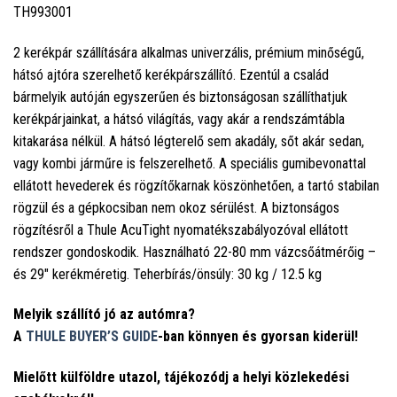
TH993001
2 kerékpár szállítására alkalmas univerzális, prémium minőségű,
hátsó ajtóra szerelhető kerékpárszállító. Ezentúl a család
bármelyik autóján egyszerűen és biztonságosan szállíthatjuk
kerékpárjainkat, a hátsó világítás, vagy akár a rendszámtábla
kitakarása nélkül. A hátsó légterelő sem akadály, sőt akár sedan,
vagy kombi járműre is felszerelhető. A speciális gumibevonattal
ellátott hevederek és rögzítőkarnak köszönhetően, a tartó stabilan
rögzül és a gépkocsiban nem okoz sérülést. A biztonságos
rögzítésről a Thule AcuTight nyomatékszabályozóval ellátott
rendszer gondoskodik. Használható 22-80 mm vázcsőátmérőig –
és 29" kerékméretig. Teherbírás/önsúly: 30 kg / 12.5 kg
Melyik szállító jó az autómra?
A
THULE BUYER’S GUIDE
-ban könnyen és gyorsan kiderül!
Mielőtt külföldre utazol, tájékozódj a helyi közlekedési