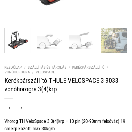
KEZDŐLAP
/
SZÁLLÍTÁS ÉS TÁROLÁS
/
KERÉKPÁRSZÁLLÍTÓ
/
VONÓHOROGRA
/
VELOSPACE
Kerékpárszállító THULE VELOSPACE 3 9033
vonóhorogra 3(4)krp
V.horog TH VeloSpace 3 3(4)krp – 13 pin (20-90mm felsőváz) 19
cm krp között, max 30kg/b