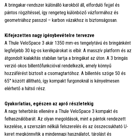
A bringakar-rendszer különálló karokból áll, elforduló fejjel és
pántos rögzítéssel, így rengeteg különböző vázformához és
geometriához passzol – karbon vázakhoz is biztonságosan.
Kifejezetten nagy igénybevételre tervezve
A Thule VeloSpace 3 akár 1350 mm-es tengelytávú és bringánként
legfeljebb 30 kg-os kerékpárokat is elbír. A masszív platform és az
átgondolt kialakítás stabilan tartja a bringákat az úton. A 3 bringás
verzió okos billentőfunkcióval rendelkezik, amely könnyű
hozzáférést biztosít a csomagtartóhoz. A billentés szöge 50 és
65° között állítható, így kompakt furgonoknál is kényelmesen
elérhető a hátsó rész.
Gyakorlatias, egészen az apró részletekig
A nagy teherbírás ellenére a Thule VeloSpace 3 kompakt és
felhasználóbarát. Az olyan megoldások, mint a pántok rendezett
kezelése, a szerszám nélküli felszerelés és az összecsukható U-
keret megkönnyítik a mindennapi használatot, tárolást és