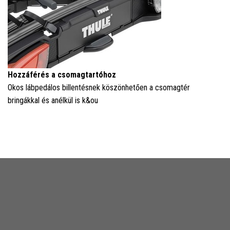
Hozzáférés a csomagtartóhoz
Okos lábpedálos billentésnek köszönhetően a csomagtér
bringákkal és anélkül is k&ou