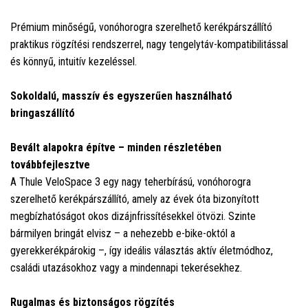
Prémium minőségű, vonóhorogra szerelhető kerékpárszállító
praktikus rögzítési rendszerrel, nagy tengelytáv-kompatibilitással
és könnyű, intuitív kezeléssel.
Sokoldalú, masszív és egyszerűen használható
bringaszállító
Bevált alapokra építve – minden részletében
továbbfejlesztve
A Thule VeloSpace 3 egy nagy teherbírású, vonóhorogra
szerelhető kerékpárszállító, amely az évek óta bizonyított
megbízhatóságot okos dizájnfrissítésekkel ötvözi. Szinte
bármilyen bringát elvisz – a nehezebb e-bike-októl a
gyerekkerékpárokig –, így ideális választás aktív életmódhoz,
családi utazásokhoz vagy a mindennapi tekerésekhez.
Rugalmas és biztonságos rögzítés