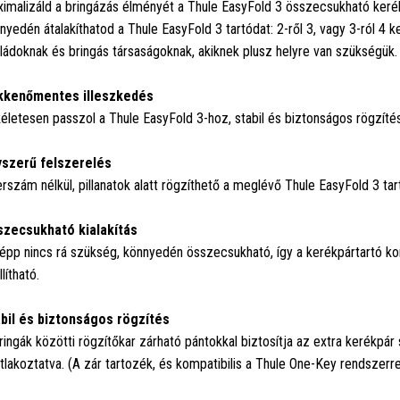
imalizáld a bringázás élményét a Thule EasyFold 3 összecsukható kerékp
nyedén átalakíthatod a Thule EasyFold 3 tartódat: 2-ről 3, vagy 3-ról 4 ke
ládoknak és bringás társaságoknak, akiknek plusz helyre van szükségük.
kkenőmentes illeszkedés
életesen passzol a Thule EasyFold 3-hoz, stabil és biztonságos rögzítést 
szerű felszerelés
rszám nélkül, pillanatok alatt rögzíthető a meglévő Thule EasyFold 3 tar
zecsukható kialakítás
épp nincs rá szükség, könnyedén összecsukható, így a kerékpártartó k
lítható.
bil és biztonságos rögzítés
ringák közötti rögzítőkar zárható pántokkal biztosítja az extra kerékpár
tlakoztatva. (A zár tartozék, és kompatibilis a Thule One-Key rendszerre