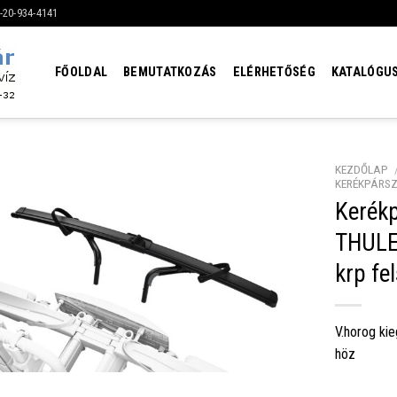
6-20-934-4141
FŐOLDAL
BEMUTATKOZÁS
ELÉRHETŐSÉG
KATALÓGU
KEZDŐLAP
KERÉKPÁRSZ
Kerékp
THULE
krp fe
V.horog ki
höz