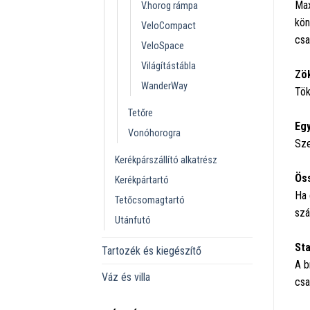
Max
V.horog rámpa
kön
VeloCompact
csa
VeloSpace
Világítástábla
Zö
WanderWay
Tök
Tetőre
Egy
Vonóhorogra
Sze
Kerékpárszállító alkatrész
Öss
Kerékpártartó
Ha 
Tetőcsomagtartó
szál
Utánfutó
Sta
Tartozék és kiegészítő
A b
Váz és villa
csa