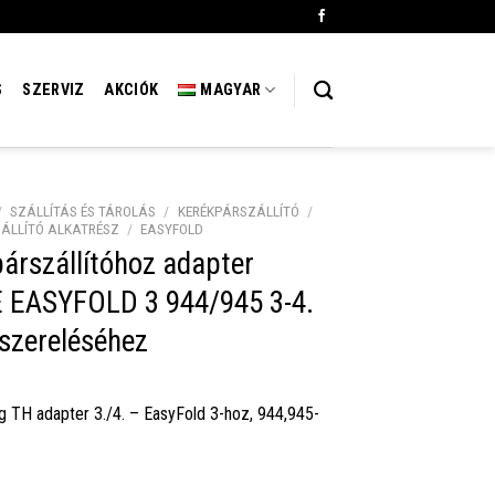
S
SZERVIZ
AKCIÓK
MAGYAR
/
SZÁLLÍTÁS ÉS TÁROLÁS
/
KERÉKPÁRSZÁLLÍTÓ
/
ÁLLÍTÓ ALKATRÉSZ
/
EASYFOLD
árszállítóhoz adapter
 EASYFOLD 3 944/945 3-4.
lszereléséhez
eg TH adapter 3./4. – EasyFold 3-hoz, 944,945-