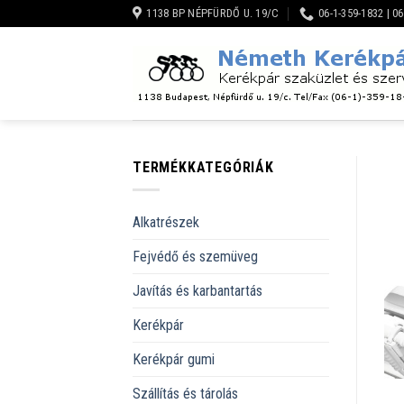
Skip
1138 BP NÉPFÜRDŐ U. 19/C
06-1-359-1832 | 0
to
content
TERMÉKKATEGÓRIÁK
Alkatrészek
Fejvédő és szemüveg
Javítás és karbantartás
Kerékpár
Kerékpár gumi
Szállítás és tárolás