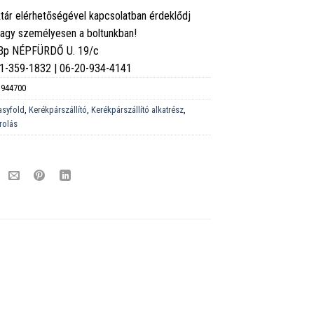
tár elérhetőségével kapcsolatban érdeklődj
vagy személyesen a boltunkban!
 Bp NÉPFÜRDŐ U. 19/c
6-1-359-1832 | 06-20-934-4141
944700
asyfold
,
Kerékpárszállító
,
Kerékpárszállító alkatrész
,
árolás