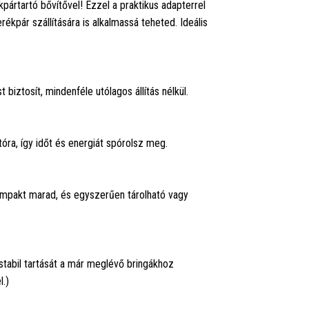
ártartó bővítővel! Ezzel a praktikus adapterrel
rékpár szállítására is alkalmassá teheted. Ideális
biztosít, mindenféle utólagos állítás nélkül.
tóra, így időt és energiát spórolsz meg.
ompakt marad, és egyszerűen tárolható vagy
 stabil tartását a már meglévő bringákhoz
l.)