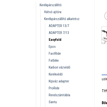
Kerékpárszállító
Hátsó ajtóra
Kerékpárszállító alkatrész
ADAPTER 13/7
ADAPTER 7/13
Easyfold
Epos
FastRide
Fatbike
Karbon vázvédő
Kerékvédő
LEÍ
Krpváz adapter
ProRide
TH
Rendszámtábla
Santu
Bőv