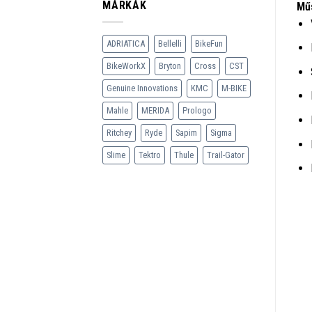
MÁRKÁK
Műs
ADRIATICA
Bellelli
BikeFun
BikeWorkX
Bryton
Cross
CST
Genuine Innovations
KMC
M-BIKE
Mahle
MERIDA
Prologo
Ritchey
Ryde
Sapim
Sigma
Slime
Tektro
Thule
Trail-Gator