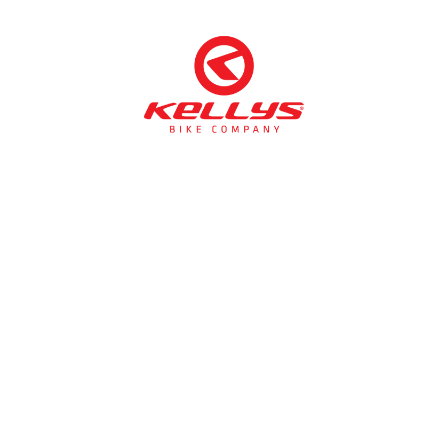
NÉMETH KERÉKPÁR SZAKÜZLET ÉS KERÉKPÁR
SZERVIZ
Cím:
1138 Bp NÉPFÜRDŐ U. 19/c
Tel/fax:
06-1-359-1832 | 06-20-934-4141
Email:
info@nemethkerekpar.hu
Nyári nyitva tartás