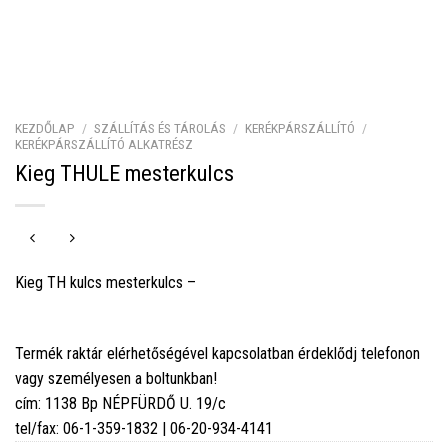
KEZDŐLAP
/
SZÁLLÍTÁS ÉS TÁROLÁS
/
KERÉKPÁRSZÁLLÍTÓ
/
KERÉKPÁRSZÁLLÍTÓ ALKATRÉSZ
Kieg THULE mesterkulcs
Kieg TH kulcs mesterkulcs –
Termék raktár elérhetőségével kapcsolatban érdeklődj telefonon
vagy személyesen a boltunkban!
cím: 1138 Bp NÉPFÜRDŐ U. 19/c
tel/fax: 06-1-359-1832 | 06-20-934-4141