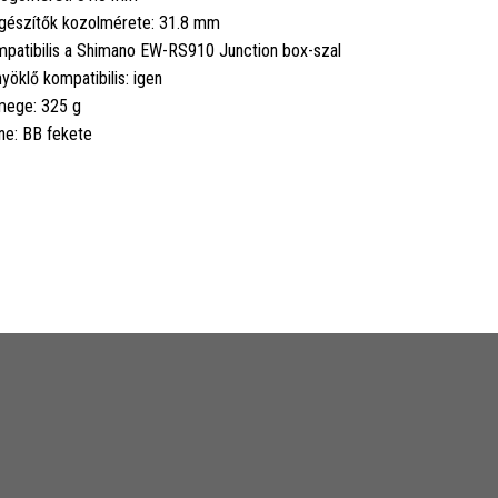
gészítők kozolmérete: 31.8 mm
patibilis a Shimano EW-RS910 Junction box-szal
yöklő kompatibilis: igen
ege: 325 g
ne: BB fekete