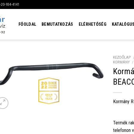
6-20-934-4141
FŐOLDAL
BEMUTATKOZÁS
ELÉRHETŐSÉG
KATALÓGU
KEZDŐLAP
KORMÁNY
/
Kormá
BEACO
Kormány R
Termék rak
telefonon 