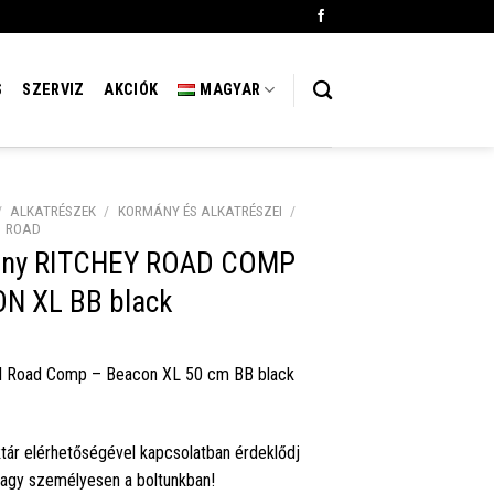
S
SZERVIZ
AKCIÓK
MAGYAR
/
ALKATRÉSZEK
/
KORMÁNY ÉS ALKATRÉSZEI
/
ROAD
ny RITCHEY ROAD COMP
N XL BB black
I Road Comp – Beacon XL 50 cm BB black
tár elérhetőségével kapcsolatban érdeklődj
vagy személyesen a boltunkban!