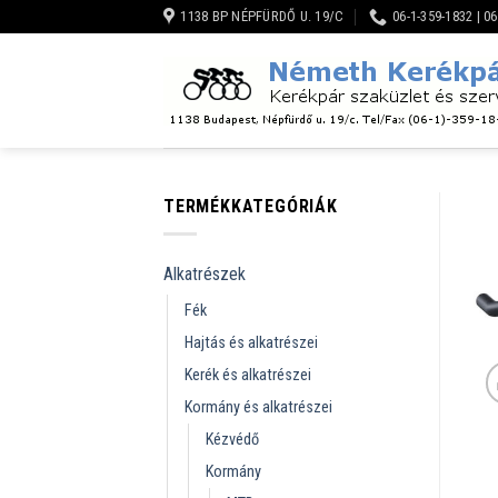
Skip
1138 BP NÉPFÜRDŐ U. 19/C
06-1-359-1832 | 0
to
content
TERMÉKKATEGÓRIÁK
Alkatrészek
Fék
Hajtás és alkatrészei
Kerék és alkatrészei
Kormány és alkatrészei
Kézvédő
Kormány