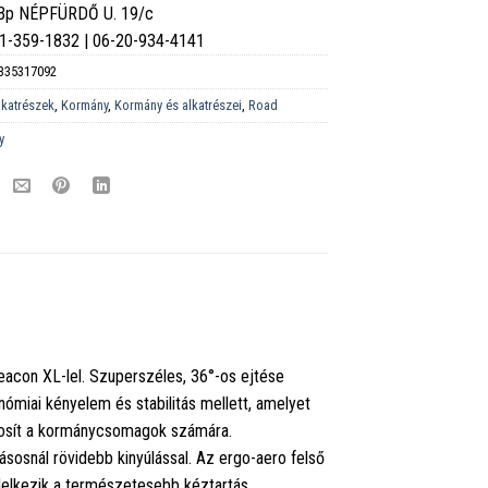
 Bp NÉPFÜRDŐ U. 19/c
6-1-359-1832 | 06-20-934-4141
335317092
lkatrészek
,
Kormány
,
Kormány és alkatrészei
,
Road
y
acon XL-lel. Szuperszéles, 36°-os ejtése
ómiai kényelem és stabilitás mellett, amelyet
ztosít a kormánycsomagok számára.
osnál rövidebb kinyúlással. Az ergo-aero felső
ndelkezik a természetesebb kéztartás