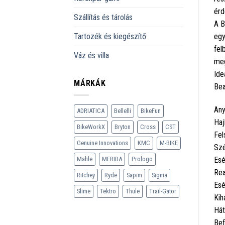
érd
Szállítás és tárolás
A B
Tartozék és kiegészítő
egy
fel
Váz és villa
meg
Ide
MÁRKÁK
Bea
Any
ADRIATICA
Bellelli
BikeFun
Haj
BikeWorkX
Bryton
Cross
CST
Fel
Genuine Innovations
KMC
M-BIKE
Szé
Mahle
MERIDA
Prologo
Esé
Rea
Ritchey
Ryde
Sapim
Sigma
Esé
Slime
Tektro
Thule
Trail-Gator
Kih
Hát
Bef