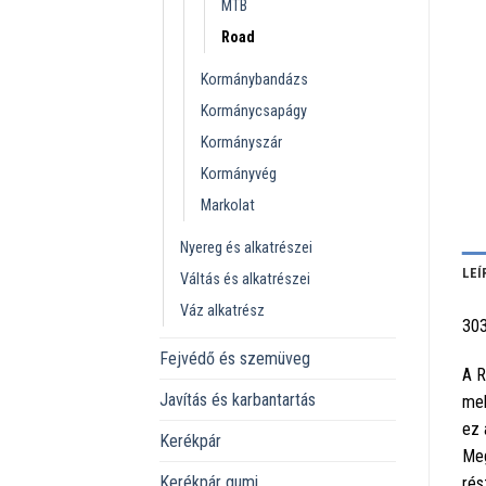
MTB
Road
Kormánybandázs
Kormánycsapágy
Kormányszár
Kormányvég
Markolat
Nyereg és alkatrészei
LEÍ
Váltás és alkatrészei
Váz alkatrész
30
Fejvédő és szemüveg
A R
Javítás és karbantartás
mel
ez 
Kerékpár
Meg
Kerékpár gumi
rés