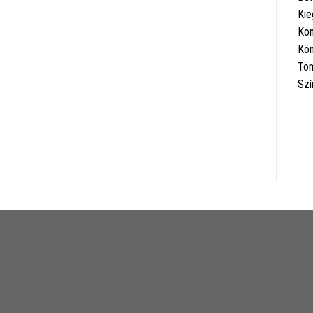
Kie
Kom
Kön
Töm
Szí