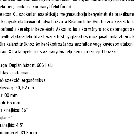
ekében, amikor a kormányt felül fogod.
eacon XL szokatlan esztétikája meghazudtolja kényelmét és praktikumát.
 kis gyakorlatiasságot adva hozzá, a Beacon lehetővé teszi a kezek kö
borítaná a kerékpár kezelését. Akkor is, ha a kormányra sok csomagot s
változtatása lehetővé teszi a test nyújtását és mozgását, miközben stab
ális kalandtúrákhoz és kerékpározáshoz aszfaltos vagy kavicsos utakon 
con XL a kényelem és az irányítás teljesen új mércéjét hozza.
aga: Duplán húzott, 6061 alu
látás: anatómiai
ső szekció: ergonómikus
lesség: 50, 52 cm
s: 80 mm
ch: 65 mm
s kihajlása: 36°
ajlás:6°
rahajlás: 4.5°
ogóméret: 31.8 mm