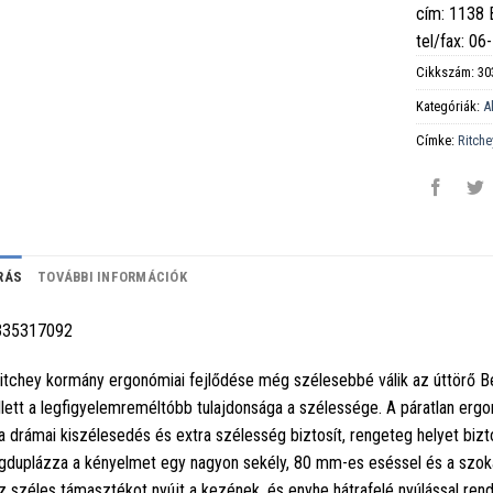
cím: 1138
tel/fax: 0
Cikkszám:
30
Kategóriák:
A
Címke:
Ritche
RÁS
TOVÁBBI INFORMÁCIÓK
335317092
itchey kormány ergonómiai fejlődése még szélesebbé válik az úttörő Be
lett a legfigyelemreméltóbb tulajdonsága a szélessége. A páratlan ergon
a drámai kiszélesedés és extra szélesség biztosít, rengeteg helyet bi
duplázza a kényelmet egy nagyon sekély, 80 mm-es eséssel és a szokás
z széles támasztékot nyújt a kezének, és enyhe hátrafelé nyúlással re