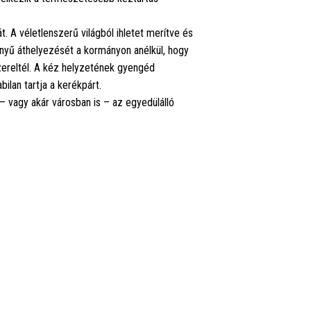
 A véletlenszerű világból ihletet merítve és
nnyű áthelyezését a kormányon anélkül, hogy
zereltél. A kéz helyzetének gyengéd
ilan tartja a kerékpárt.
– vagy akár városban is – az egyedülálló