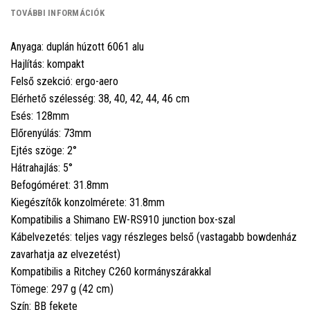
TOVÁBBI INFORMÁCIÓK
Anyaga: duplán húzott 6061 alu
Hajlítás: kompakt
Felső szekció: ergo-aero
Elérhető szélesség: 38, 40, 42, 44, 46 cm
Esés: 128mm
Előrenyúlás: 73mm
Ejtés szöge: 2°
Hátrahajlás: 5°
Befogóméret: 31.8mm
Kiegészítők konzolmérete: 31.8mm
Kompatibilis a Shimano EW-RS910 junction box-szal
Kábelvezetés: teljes vagy részleges belső (vastagabb bowdenház
zavarhatja az elvezetést)
Kompatibilis a Ritchey C260 kormányszárakkal
Tömege: 297 g (42 cm)
Szín: BB fekete