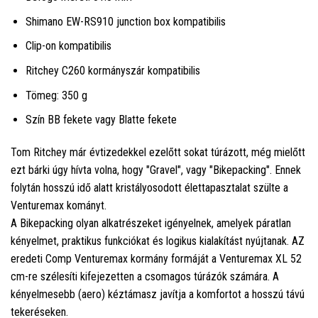
Shimano EW-RS910 junction box kompatibilis
Clip-on kompatibilis
Ritchey C260 kormányszár kompatibilis
Tömeg: 350 g
Szín BB fekete vagy Blatte fekete
Tom Ritchey már évtizedekkel ezelőtt sokat túrázott, még mielőtt
ezt bárki úgy hívta volna, hogy "Gravel", vagy "Bikepacking". Ennek
folytán hosszú idő alatt kristályosodott élettapasztalat szülte a
Venturemax kományt.
A Bikepacking olyan alkatrészeket igényelnek, amelyek páratlan
kényelmet, praktikus funkciókat és logikus kialakítást nyújtanak. AZ
eredeti Comp Venturemax kormány formáját a Venturemax XL 52
cm-re szélesíti kifejezetten a csomagos túrázók számára. A
kényelmesebb (aero) kéztámasz javítja a komfortot a hosszú távú
tekeréseken.