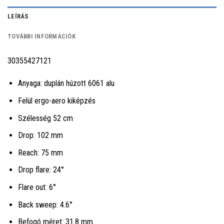
LEÍRÁS
TOVÁBBI INFORMÁCIÓK
30355427121
Anyaga: duplán húzott 6061 alu
Felül ergo-aero kiképzés
Szélesség 52 cm
Drop: 102 mm
Reach: 75 mm
Drop flare: 24°
Flare out: 6°
Back sweep: 4.6°
Befogó méret: 31.8 mm