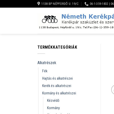
Skip
1138 BP NÉPFÜRDŐ U. 19/C
06-1-359-1832 | 0
to
content
TERMÉKKATEGÓRIÁK
Alkatrészek
Fék
Hajtás és alkatrészei
Kerék és alkatrészei
Kormány és alkatrészei
Kézvédő
Kormány