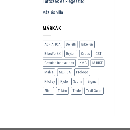
Tartozék és kiegészítő
Váz és villa
MÁRKÁK
ADRIATICA
Bellelli
BikeFun
BikeWorkX
Bryton
Cross
CST
Genuine Innovations
KMC
M-BIKE
Mahle
MERIDA
Prologo
Ritchey
Ryde
Sapim
Sigma
Slime
Tektro
Thule
Trail-Gator