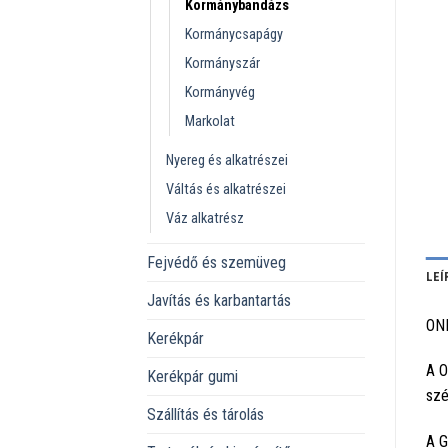
Kormánybandázs
Kormánycsapágy
Kormányszár
Kormányvég
Markolat
Nyereg és alkatrészei
Váltás és alkatrészei
Váz alkatrész
Fejvédő és szemüveg
LEÍ
Javítás és karbantartás
ON
Kerékpár
A O
Kerékpár gumi
szé
Szállítás és tárolás
A G