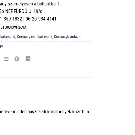
vagy személyesen a boltunkban!
 Bp NÉPFÜRDŐ U. 19/c
6-1-359-1832 | 06-20-934-4141
NETG0BKWH2-AM
lkatrészek
,
Kormány és alkatrészei
,
Kormánybandázs
go
hetővé minden használati körülmények között, a