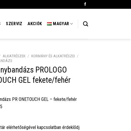
S
SZERVIZ
AKCIÓK
MAGYAR
/
ALKATRÉSZEK
/
KORMÁNY ÉS ALKATRÉSZEI
/
ANDÁZS
nybandázs PROLOGO
UCH GEL fekete/fehér
ndázs PR ONETOUCH GEL – fekete/fehér
55
tár elérhetőségével kapcsolatban érdeklődj