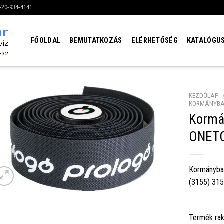
6-20-934-4141
FŐOLDAL
BEMUTATKOZÁS
ELÉRHETŐSÉG
KATALÓGU
KEZDŐLAP
KORMÁNYB
Kormá
ONETO
Kormányba
(3155) 31
Termék rak