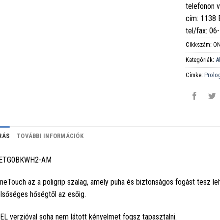
telefonon 
cím: 1138
tel/fax: 0
Cikkszám:
O
Kategóriák:
A
Címke:
Prolo
RÁS
TOVÁBBI INFORMÁCIÓK
ETG0BKWH2-AM
neTouch az a poligrip szalag, amely puha és biztonságos fogást tesz le
lsőséges hőségtől az esőig.
EL verzióval soha nem látott kényelmet fogsz tapasztalni.