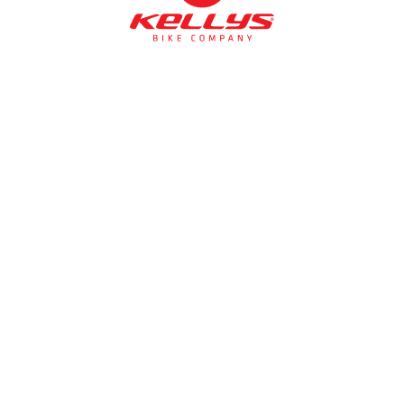
NÉMETH KERÉKPÁR SZAKÜZLET ÉS KERÉKPÁR
SZERVIZ
Cím:
1138 Bp NÉPFÜRDŐ U. 19/c
Tel/fax:
06-1-359-1832 | 06-20-934-4141
Email:
info@nemethkerekpar.hu
Nyári nyitva tartás
(Március 1. – Október 31.)
hétfő: 10:00-18:00
kedd: 11:00-18:00