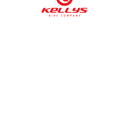
NÉMETH KERÉKPÁR SZAKÜZLET ÉS KERÉKPÁR
SZERVIZ
Cím:
1138 Bp NÉPFÜRDŐ U. 19/c
Tel/fax:
06-1-359-1832 | 06-20-934-4141
Email:
info@nemethkerekpar.hu
Nyári nyitva tartás
(Március 1. – Október 31.)
hétfő: 10:00-18:00