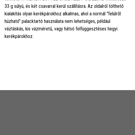
33 g súlyú, és két csavarral kerül szállításra. Az oldalról tölthető
kialakítás olyan kerékpárokhoz alkalmas, ahol a normál "felülről
húzható" palacktartó használata nem lehetséges, például
váztáskás, kis vázméretű, vagy hátsó felfüggesztéses hegyi
kerékpárokhoz.