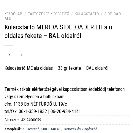
KEZDŐLAP
/
TARTOZÉK ÉS KIEGÉSZÍTŐ
/
KULACSTARTÓ
/
SIDELOAD
ALU
Kulacstartó MERIDA SIDELOADER LH alu
oldalas fekete – BAL oldalról
Kulacstartó ME alu oldalas – 33 gr fekete – BAL oldalról
Termék raktár elérhetőségével kapcsolatban érdeklődj telefonon
vagy személyesen a boltunkban!
cím: 1138 Bp NÉPFÜRDŐ U. 19/c
tel/fax: 06-1-359-1832 | 06-20-934-4141
Cikkszám:
A2124000079
Kategóriák:
Kulacstartó
,
SIDELOAD alu
,
Tartozék és kiegészítő