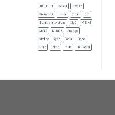
ADRIATICA
Bellelli
BikeFun
BikeWorkX
Bryton
Cross
CST
Genuine Innovations
KMC
M-BIKE
Mahle
MERIDA
Prologo
Ritchey
Ryde
Sapim
Sigma
Slime
Tektro
Thule
Trail-Gator