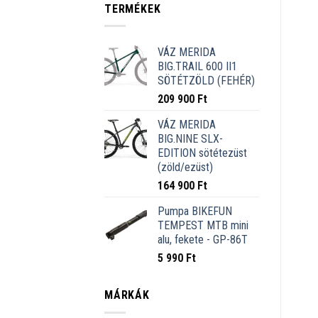
TERMÉKEK
VÁZ MERIDA
BIG.TRAIL 600 II1
SÖTÉTZÖLD (FEHÉR)
209 900
Ft
VÁZ MERIDA
BIG.NINE SLX-
EDITION sötétezüst
(zöld/ezüst)
164 900
Ft
Pumpa BIKEFUN
TEMPEST MTB mini
alu, fekete - GP-86T
5 990
Ft
MÁRKÁK