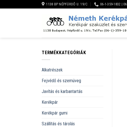
Skip
1138 BP NÉPFÜRDŐ U. 19/C
06-1-359-1832 | 0
to
content
TERMÉKKATEGÓRIÁK
Alkatrészek
Fejvédő és szemüveg
Javítás és karbantartás
Kerékpár
Kerékpár gumi
Szállítás és tárolás