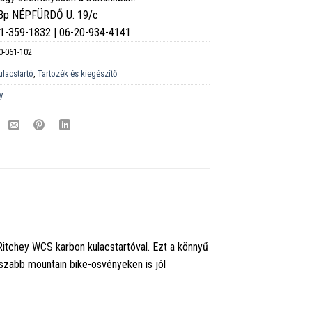
 Bp NÉPFÜRDŐ U. 19/c
6-1-359-1832 | 06-20-934-4141
0-061-102
ulacstartó
,
Tartozék és kiegészítő
y
 Ritchey WCS karbon kulacstartóval. Ezt a könnyű
szabb mountain bike-ösvényeken is jól