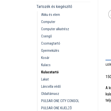
Tartozék és kiegészítő
Akku és elem
Computer
Computer alkatrész
Csengő
Csomagtartó
Gyermekülés
Kosár
LEÍ
Kulacs
Kulacstartó
150
Lakat
Láncvilla védő
A k
Oldaltámasz
kul
tel
PULSAR ONE CITY CONSOL
PULSAR ONE KIJELZŐ