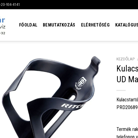
6-20-934-4141
FŐOLDAL
BEMUTATKOZÁS
ELÉRHETŐSÉG
KATALÓGU
KEZDŐLAP
Kulac
UD Mat
Kulacstart
PRD20689
Termék rak
telefonon 