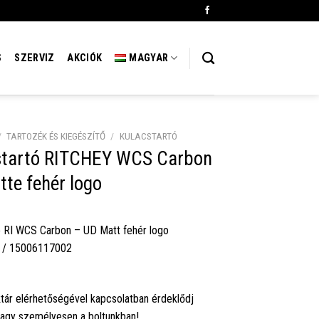
S
SZERVIZ
AKCIÓK
MAGYAR
/
TARTOZÉK ÉS KIEGÉSZÍTŐ
/
KULACSTARTÓ
startó RITCHEY WCS Carbon
te fehér logo
ó RI WCS Carbon – UD Matt fehér logo
 / 15006117002
tár elérhetőségével kapcsolatban érdeklődj
vagy személyesen a boltunkban!