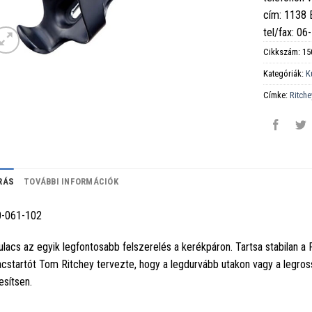
cím: 1138
tel/fax: 0
Cikkszám:
15
Kategóriák:
K
Címke:
Ritche
RÁS
TOVÁBBI INFORMÁCIÓK
-061-102
ulacs az egyik legfontosabb felszerelés a kerékpáron. Tartsa stabilan a
acstartót Tom Ritchey tervezte, hogy a legdurvább utakon vagy a legros
jesítsen.