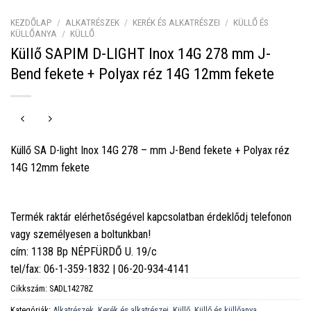
KEZDŐLAP
/
ALKATRÉSZEK
/
KERÉK ÉS ALKATRÉSZEI
/
KÜLLŐ ÉS
KÜLLŐANYA
/
KÜLLŐ
Küllő SAPIM D-LIGHT Inox 14G 278 mm J-
Bend fekete + Polyax réz 14G 12mm fekete
Küllő SA D-light Inox 14G 278 – mm J-Bend fekete + Polyax réz
14G 12mm fekete
Termék raktár elérhetőségével kapcsolatban érdeklődj telefonon
vagy személyesen a boltunkban!
cím: 1138 Bp NÉPFÜRDŐ U. 19/c
tel/fax: 06-1-359-1832 | 06-20-934-4141
Cikkszám:
SADL14278Z
Kategóriák:
Alkatrészek
,
Kerék és alkatrészei
,
Küllő
,
Küllő és küllőanya