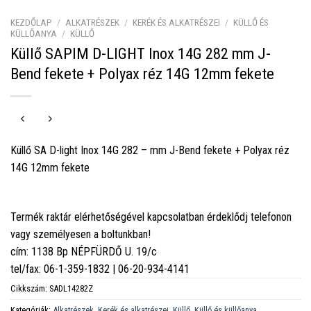
KEZDŐLAP
/
ALKATRÉSZEK
/
KERÉK ÉS ALKATRÉSZEI
/
KÜLLŐ ÉS
KÜLLŐANYA
/
KÜLLŐ
Küllő SAPIM D-LIGHT Inox 14G 282 mm J-
Bend fekete + Polyax réz 14G 12mm fekete
Küllő SA D-light Inox 14G 282 – mm J-Bend fekete + Polyax réz
14G 12mm fekete
Termék raktár elérhetőségével kapcsolatban érdeklődj telefonon
vagy személyesen a boltunkban!
cím: 1138 Bp NÉPFÜRDŐ U. 19/c
tel/fax: 06-1-359-1832 | 06-20-934-4141
Cikkszám:
SADL14282Z
Kategóriák:
Alkatrészek
,
Kerék és alkatrészei
,
Küllő
,
Küllő és küllőanya