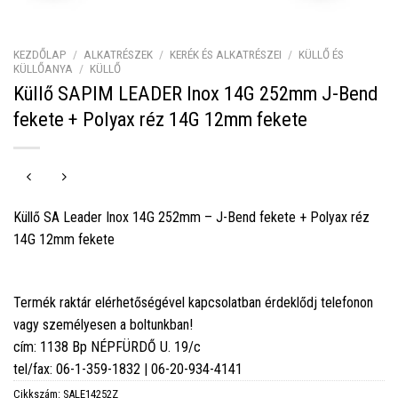
KEZDŐLAP
/
ALKATRÉSZEK
/
KERÉK ÉS ALKATRÉSZEI
/
KÜLLŐ ÉS
KÜLLŐANYA
/
KÜLLŐ
Küllő SAPIM LEADER Inox 14G 252mm J-Bend
fekete + Polyax réz 14G 12mm fekete
Küllő SA Leader Inox 14G 252mm – J-Bend fekete + Polyax réz
14G 12mm fekete
Termék raktár elérhetőségével kapcsolatban érdeklődj telefonon
vagy személyesen a boltunkban!
cím: 1138 Bp NÉPFÜRDŐ U. 19/c
tel/fax: 06-1-359-1832 | 06-20-934-4141
Cikkszám:
SALE14252Z