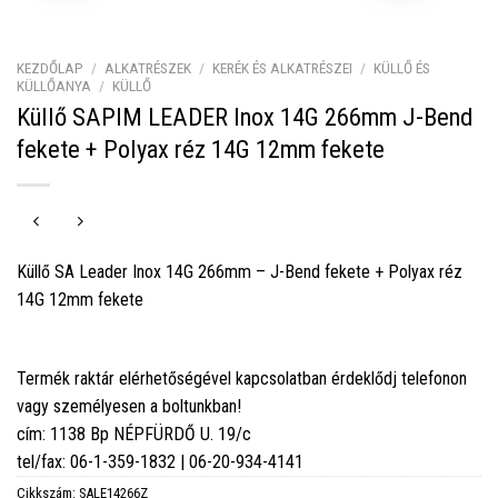
KEZDŐLAP
/
ALKATRÉSZEK
/
KERÉK ÉS ALKATRÉSZEI
/
KÜLLŐ ÉS
KÜLLŐANYA
/
KÜLLŐ
Küllő SAPIM LEADER Inox 14G 266mm J-Bend
fekete + Polyax réz 14G 12mm fekete
Küllő SA Leader Inox 14G 266mm – J-Bend fekete + Polyax réz
14G 12mm fekete
Termék raktár elérhetőségével kapcsolatban érdeklődj telefonon
vagy személyesen a boltunkban!
cím: 1138 Bp NÉPFÜRDŐ U. 19/c
tel/fax: 06-1-359-1832 | 06-20-934-4141
Cikkszám:
SALE14266Z