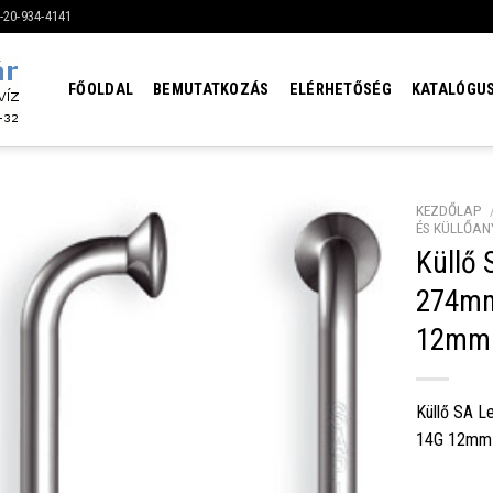
6-20-934-4141
FŐOLDAL
BEMUTATKOZÁS
ELÉRHETŐSÉG
KATALÓGU
KEZDŐLAP
ÉS KÜLLŐAN
Küllő
274mm
12mm 
Küllő SA L
14G 12mm 