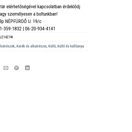
tár elérhetőségével kapcsolatban érdeklődj
vagy személyesen a boltunkban!
 Bp NÉPFÜRDŐ U. 19/c
6-1-359-1832 | 06-20-934-4141
LE14274I
lkatrészek
,
Kerék és alkatrészei
,
Küllő
,
Küllő és küllőanya