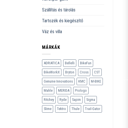
Szállítás és tárolás
Tartozék és kiegészítő
Váz és villa
MÁRKÁK
ADRIATICA
Bellelli
BikeFun
BikeWorkX
Bryton
Cross
CST
Genuine Innovations
KMC
M-BIKE
Mahle
MERIDA
Prologo
Ritchey
Ryde
Sapim
Sigma
Slime
Tektro
Thule
Trail-Gator