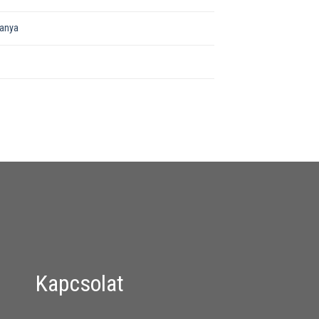
őanya
Kapcsolat