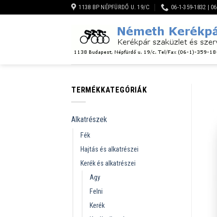
Skip
1138 BP NÉPFÜRDŐ U. 19/C
06-1-359-1832 | 0
to
content
TERMÉKKATEGÓRIÁK
Alkatrészek
Fék
Hajtás és alkatrészei
Kerék és alkatrészei
Agy
Felni
Kerék