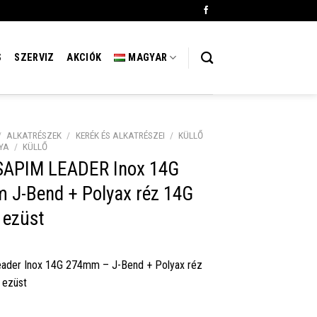
S
SZERVIZ
AKCIÓK
MAGYAR
/
ALKATRÉSZEK
/
KERÉK ÉS ALKATRÉSZEI
/
KÜLLŐ
YA
/
KÜLLŐ
 SAPIM LEADER Inox 14G
 J-Bend + Polyax réz 14G
ezüst
eader Inox 14G 274mm – J-Bend + Polyax réz
ezüst