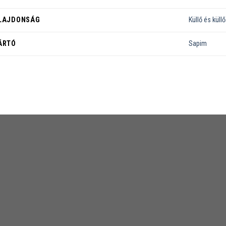
LAJDONSÁG
Küllő és küll
ÁRTÓ
Sapim