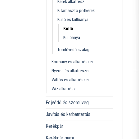
Kerék alkatrész
Kitámasztó pótkerék
Küllő és küllőanya
Küllő
Küllőanya
Tömlővédő szalag
Kormány és alkatrészei
Nyereg és alkatrészei
Váltás és alkatrészei
Váz alkatrész
Fejvédő és szemüveg
Javítás és karbantartás
Kerékpár
Kerékpár gumi