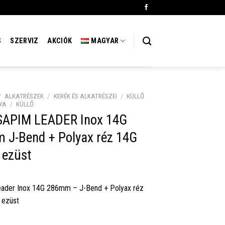
S
SZERVIZ
AKCIÓK
MAGYAR
/
ALKATRÉSZEK
/
KERÉK ÉS ALKATRÉSZEI
/
KÜLLŐ
YA
/
KÜLLŐ
 SAPIM LEADER Inox 14G
 J-Bend + Polyax réz 14G
ezüst
eader Inox 14G 286mm – J-Bend + Polyax réz
ezüst