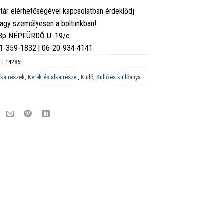
tár elérhetőségével kapcsolatban érdeklődj
vagy személyesen a boltunkban!
 Bp NÉPFÜRDŐ U. 19/c
6-1-359-1832 | 06-20-934-4141
LE14286I
lkatrészek
,
Kerék és alkatrészei
,
Küllő
,
Küllő és küllőanya