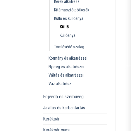
Kerék alkatrész
Kitámasztó pótkerék
Küllő és küllőanya
Küllő
Küllőanya
Tömlővédő szalag
Kormány és alkatrészei
Nyereg és alkatrészei
Váltás és alkatrészei
Váz alkatrész
Fejvédő és szemüveg
Javítás és karbantartás
Kerékpár
Kerékpár gumi