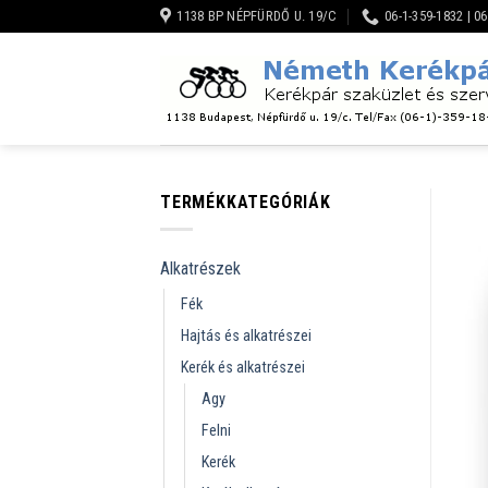
Skip
1138 BP NÉPFÜRDŐ U. 19/C
06-1-359-1832 | 0
to
content
TERMÉKKATEGÓRIÁK
Alkatrészek
Fék
Hajtás és alkatrészei
Kerék és alkatrészei
Agy
Felni
Kerék