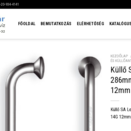
6-20-934-4141
FŐOLDAL
BEMUTATKOZÁS
ELÉRHETŐSÉG
KATALÓGU
KEZDŐLAP
ÉS KÜLLŐAN
Küllő
286mm
12mm 
Küllő SA L
14G 12mm 