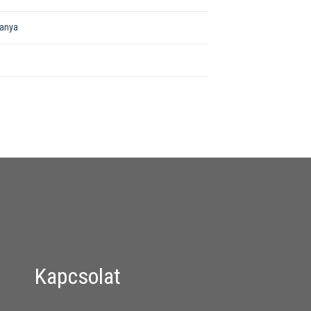
őanya
Kapcsolat