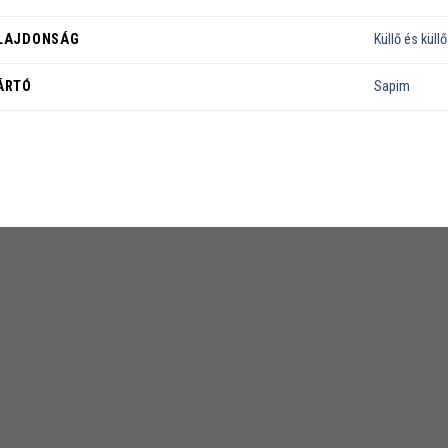
LAJDONSÁG
Küllő és küll
ÁRTÓ
Sapim