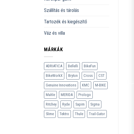
Szállítás és tárolás
Tartozék és kiegészítő
Váz és villa
MÁRKÁK
ADRIATICA
Bellelli
BikeFun
BikeWorkX
Bryton
Cross
CST
Genuine Innovations
KMC
M-BIKE
Mahle
MERIDA
Prologo
Ritchey
Ryde
Sapim
Sigma
Slime
Tektro
Thule
Trail-Gator