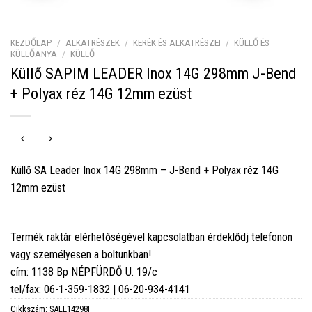
KEZDŐLAP
/
ALKATRÉSZEK
/
KERÉK ÉS ALKATRÉSZEI
/
KÜLLŐ ÉS
KÜLLŐANYA
/
KÜLLŐ
Küllő SAPIM LEADER Inox 14G 298mm J-Bend
+ Polyax réz 14G 12mm ezüst
Küllő SA Leader Inox 14G 298mm – J-Bend + Polyax réz 14G
12mm ezüst
Termék raktár elérhetőségével kapcsolatban érdeklődj telefonon
vagy személyesen a boltunkban!
cím: 1138 Bp NÉPFÜRDŐ U. 19/c
tel/fax: 06-1-359-1832 | 06-20-934-4141
Cikkszám:
SALE14298I