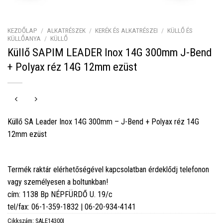
KEZDŐLAP
/
ALKATRÉSZEK
/
KERÉK ÉS ALKATRÉSZEI
/
KÜLLŐ ÉS
KÜLLŐANYA
/
KÜLLŐ
Küllő SAPIM LEADER Inox 14G 300mm J-Bend
+ Polyax réz 14G 12mm ezüst
Küllő SA Leader Inox 14G 300mm – J-Bend + Polyax réz 14G
12mm ezüst
Termék raktár elérhetőségével kapcsolatban érdeklődj telefonon
vagy személyesen a boltunkban!
cím: 1138 Bp NÉPFÜRDŐ U. 19/c
tel/fax: 06-1-359-1832 | 06-20-934-4141
Cikkszám:
SALE14300I