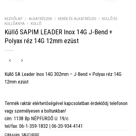
KEZDŐLAP
/
ALKATRÉSZEK
/
KERÉK ÉS ALKATRÉSZEI
/
KÜLLŐ ÉS
KÜLLŐANYA
/
KÜLLŐ
Küllő SAPIM LEADER Inox 14G J-Bend +
Polyax réz 14G 12mm ezüst
Küllő SA Leader Inox 14G 302mm – J-Bend + Polyax réz 14G
12mm ezüst
Termék raktár elérhetőségével kapcsolatban érdeklődj telefonon
vagy személyesen a boltunkban!
cím: 1138 Bp NÉPFÜRDŐ U. 19/c
tel/fax: 06-1-359-1832 | 06-20-934-4141
Cikkszám:
SALE14302I