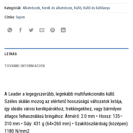
Kategóriák:
Alkatrészek
,
Kerék és alkatrészei
,
Küllő
,
Küllő és küllőanya
Címke:
Sapim
LEÍRÁS
TOVÁBBI INFORMÁCIÓK
A Leader a legegyszerűbb, leginkább multifunkcionális küllő.
Széles skálán mozog az elérhető hosszúságú változatok listája,
így ideális városi kerékpárokhoz, trekkingekhez, vagy bármilyen
átlagos felhasználású bringához. Átmérő: 2.0 mm • Hossz: 135–
310 mm • Súly: 431 g (64×260 mm) • Szakítószilárdság (középen):
1180 N/mm2