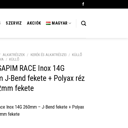
S
SZERVIZ
AKCIÓK
MAGYAR
/
ALKATRÉSZEK
/
KERÉK ÉS ALKATRÉSZEI
/
KÜLLŐ
YA
/
KÜLLŐ
 SAPIM RACE Inox 14G
J-Bend fekete + Polyax réz
2mm fekete
ace Inox 14G 260mm – J-Bend fekete + Polyax
2mm fekete