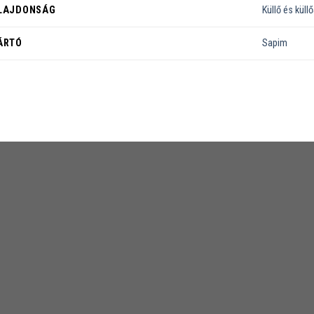
LAJDONSÁG
Küllő és küll
ÁRTÓ
Sapim