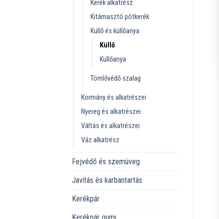
Kerék alkatrész
Kitámasztó pótkerék
Küllő és küllőanya
Küllő
Küllőanya
Tömlővédő szalag
Kormány és alkatrészei
Nyereg és alkatrészei
Váltás és alkatrészei
Váz alkatrész
Fejvédő és szemüveg
Javítás és karbantartás
Kerékpár
Kerékpár gumi