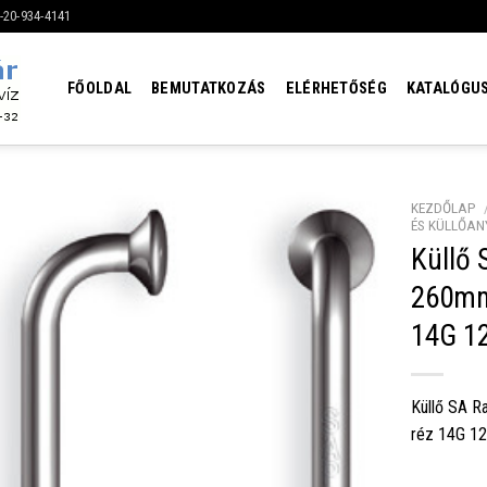
6-20-934-4141
FŐOLDAL
BEMUTATKOZÁS
ELÉRHETŐSÉG
KATALÓGU
KEZDŐLAP
ÉS KÜLLŐAN
Küllő
260mm 
14G 1
Küllő SA R
réz 14G 1