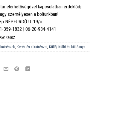
tár elérhetőségével kapcsolatban érdeklődj
vagy személyesen a boltunkban!
 Bp NÉPFÜRDŐ U. 19/c
6-1-359-1832 | 06-20-934-4141
RA14260Z
lkatrészek
,
Kerék és alkatrészei
,
Küllő
,
Küllő és küllőanya