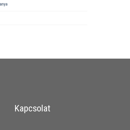
őanya
Kapcsolat