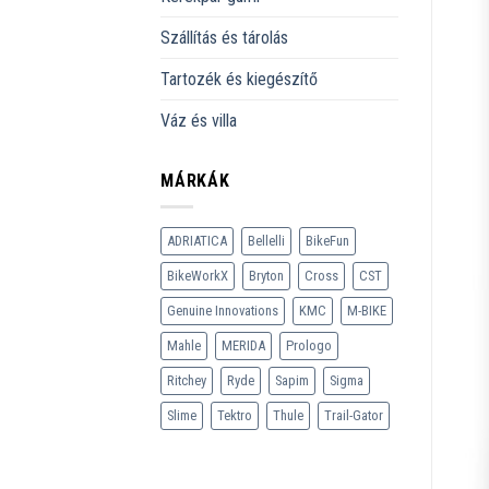
Szállítás és tárolás
Tartozék és kiegészítő
Váz és villa
MÁRKÁK
ADRIATICA
Bellelli
BikeFun
BikeWorkX
Bryton
Cross
CST
Genuine Innovations
KMC
M-BIKE
Mahle
MERIDA
Prologo
Ritchey
Ryde
Sapim
Sigma
Slime
Tektro
Thule
Trail-Gator