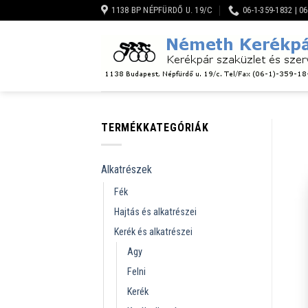
Skip
1138 BP NÉPFÜRDŐ U. 19/C
06-1-359-1832 | 0
to
content
TERMÉKKATEGÓRIÁK
Alkatrészek
Fék
Hajtás és alkatrészei
Kerék és alkatrészei
Agy
Felni
Kerék