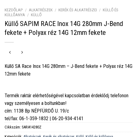
KEZDŐLAP
/
ALKATRÉSZEK
/
KERÉK ÉS ALKATRÉSZEI
/
KÜLLŐ ÉS
KÜLLŐANYA
/
KÜLLŐ
Küllő SAPIM RACE Inox 14G 280mm J-Bend
fekete + Polyax réz 14G 12mm fekete
Küllő SA Race Inox 14G 280mm – J-Bend fekete + Polyax réz 14G
12mm fekete
Termék raktár elérhetőségével kapcsolatban érdeklődj telefonon
vagy személyesen a boltunkban!
cím: 1138 Bp NÉPFÜRDŐ U. 19/c
tel/fax: 06-1-359-1832 | 06-20-934-4141
Cikkszám:
SARA14280Z
Kategóriák:
Alkatrészek
,
Kerék és alkatrészei
,
Küllő
,
Küllő és küllőanya