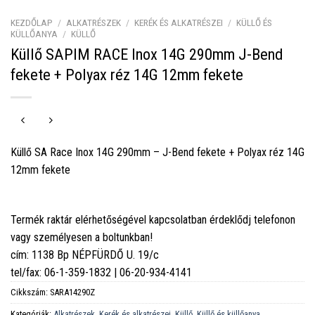
KEZDŐLAP
/
ALKATRÉSZEK
/
KERÉK ÉS ALKATRÉSZEI
/
KÜLLŐ ÉS
KÜLLŐANYA
/
KÜLLŐ
Küllő SAPIM RACE Inox 14G 290mm J-Bend
fekete + Polyax réz 14G 12mm fekete
Küllő SA Race Inox 14G 290mm – J-Bend fekete + Polyax réz 14G
12mm fekete
Termék raktár elérhetőségével kapcsolatban érdeklődj telefonon
vagy személyesen a boltunkban!
cím: 1138 Bp NÉPFÜRDŐ U. 19/c
tel/fax: 06-1-359-1832 | 06-20-934-4141
Cikkszám:
SARA14290Z
Kategóriák:
Alkatrészek
,
Kerék és alkatrészei
,
Küllő
,
Küllő és küllőanya