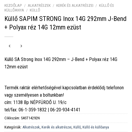
KEZDŐLAP
/
ALKATRÉSZEK
/
KERÉK ÉS ALKATRÉSZEI
/
KÜLLŐ ÉS
KÜLLŐANYA
/
KÜLLŐ
Küllő SAPIM STRONG Inox 14G 292mm J-Bend
+ Polyax réz 14G 12mm ezüst
Küllő SA Strong Inox 14G 292mm – J-Bend + Polyax réz 14G
12mm ezüst
Termék raktár elérhetőségével kapcsolatban érdeklődj telefonon
vagy személyesen a boltunkban!
cím: 1138 Bp NÉPFÜRDŐ U. 19/c
tel/fax: 06-1-359-1832 | 06-20-934-4141
Cikkszám:
SAST14292N
Kategóriák:
Alkatrészek
,
Kerék és alkatrészei
,
Küllő
,
Küllő és küllőanya