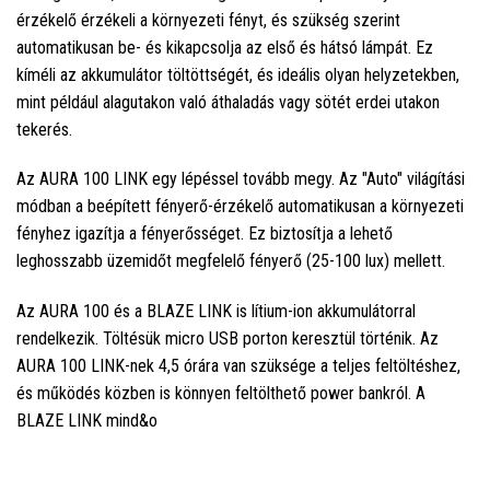
érzékelő érzékeli a környezeti fényt, és szükség szerint
automatikusan be- és kikapcsolja az első és hátsó lámpát. Ez
kíméli az akkumulátor töltöttségét, és ideális olyan helyzetekben,
mint például alagutakon való áthaladás vagy sötét erdei utakon
tekerés.
Az AURA 100 LINK egy lépéssel tovább megy. Az "Auto" világítási
módban a beépített fényerő-érzékelő automatikusan a környezeti
fényhez igazítja a fényerősséget. Ez biztosítja a lehető
leghosszabb üzemidőt megfelelő fényerő (25-100 lux) mellett.
Az AURA 100 és a BLAZE LINK is lítium-ion akkumulátorral
rendelkezik. Töltésük micro USB porton keresztül történik. Az
AURA 100 LINK-nek 4,5 órára van szüksége a teljes feltöltéshez,
és működés közben is könnyen feltölthető power bankról. A
BLAZE LINK mind&o