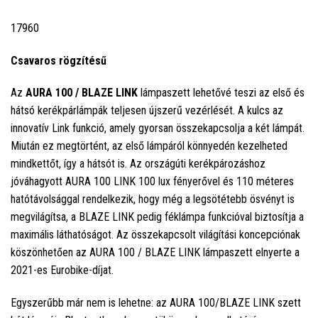
17960
Csavaros rögzítésű
Az
AURA 100 / BLAZE LINK
lámpaszett lehetővé teszi az első és
hátsó kerékpárlámpák teljesen újszerű vezérlését. A kulcs az
innovatív Link funkció, amely gyorsan összekapcsolja a két lámpát.
Miután ez megtörtént, az első lámpáról könnyedén kezelheted
mindkettőt, így a hátsót is. Az országúti kerékpározáshoz
jóváhagyott AURA 100 LINK 100 lux fényerővel és 110 méteres
hatótávolsággal rendelkezik, hogy még a legsötétebb ösvényt is
megvilágítsa, a BLAZE LINK pedig féklámpa funkcióval biztosítja a
maximális láthatóságot. Az összekapcsolt világítási koncepciónak
köszönhetően az AURA 100 / BLAZE LINK lámpaszett elnyerte a
2021-es Eurobike-díjat.
Egyszerűbb már nem is lehetne: az AURA 100/BLAZE LINK szett