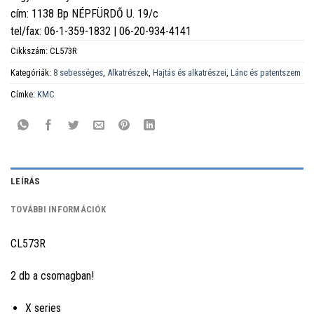
cím: 1138 Bp NÉPFÜRDŐ U. 19/c
tel/fax: 06-1-359-1832 | 06-20-934-4141
Cikkszám:
CL573R
Kategóriák:
8 sebességes
,
Alkatrészek
,
Hajtás és alkatrészei
,
Lánc és patentszem
Címke:
KMC
LEÍRÁS
TOVÁBBI INFORMÁCIÓK
CL573R
2 db a csomagban!
X series