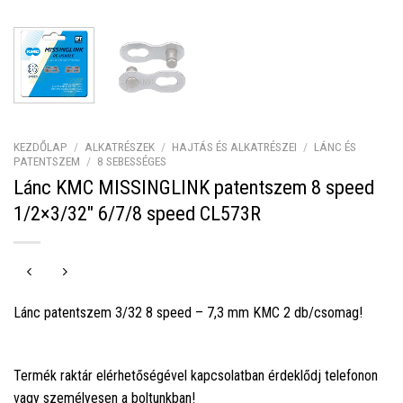
KEZDŐLAP
/
ALKATRÉSZEK
/
HAJTÁS ÉS ALKATRÉSZEI
/
LÁNC ÉS
PATENTSZEM
/
8 SEBESSÉGES
Lánc KMC MISSINGLINK patentszem 8 speed
1/2×3/32″ 6/7/8 speed CL573R
Lánc patentszem 3/32 8 speed – 7,3 mm KMC 2 db/csomag!
Termék raktár elérhetőségével kapcsolatban érdeklődj telefonon
vagy személyesen a boltunkban!