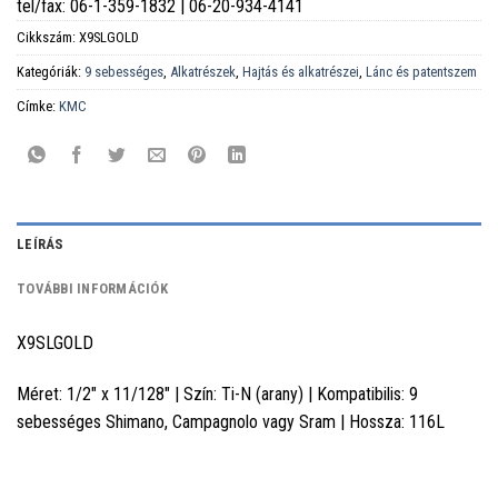
tel/fax: 06-1-359-1832 | 06-20-934-4141
Cikkszám:
X9SLGOLD
Kategóriák:
9 sebességes
,
Alkatrészek
,
Hajtás és alkatrészei
,
Lánc és patentszem
Címke:
KMC
LEÍRÁS
TOVÁBBI INFORMÁCIÓK
X9SLGOLD
Méret: 1/2" x 11/128" | Szín: Ti-N (arany) | Kompatibilis: 9
sebességes Shimano, Campagnolo vagy Sram | Hossza: 116L