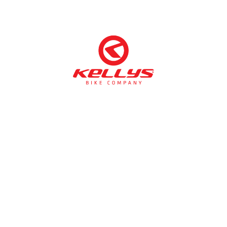
NÉMETH KERÉKPÁR SZAKÜZLET ÉS KERÉKPÁR
SZERVIZ
Cím:
1138 Bp NÉPFÜRDŐ U. 19/c
Tel/fax:
06-1-359-1832 | 06-20-934-4141
Email:
info@nemethkerekpar.hu