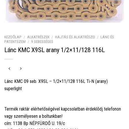
KEZDŐLAP
/
ALKATRÉSZEK
/
HAJTÁS ÉS ALKATRÉSZEI
/
LÁNC ÉS
PATENTSZEM
/
9 SEBESSÉGES
Lánc KMC X9SL arany 1/2×11/128 116L
Lánc KMC 09 seb. X9SL – 1/2×11/128 116L Ti-N (arany)
superlight
Termék raktár elérhetőségével kapcsolatban érdeklődj telefonon
vagy személyesen a boltunkban!
cím: 1138 Bp NÉPFÜRDŐ U. 19/c