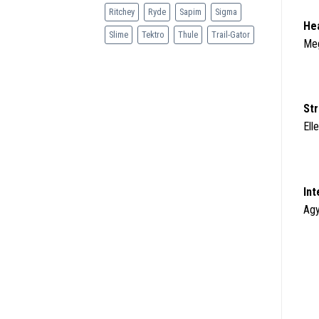
Ritchey
Ryde
Sapim
Sigma
Hea
Slime
Tektro
Thule
Trail-Gator
Meg
Str
Ell
Int
Agy