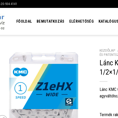
6-20-934-4141
FŐOLDAL
BEMUTATKOZÁS
ELÉRHETŐSÉG
KATALÓGU
KEZDŐLAP
ÉS PATENTS
Lánc 
1/2×1/
Lánc KMC 
agyváltóho
Termék rak