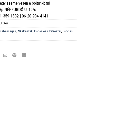
vagy személyesen a boltunkban!
 Bp NÉPFÜRDŐ U. 19/c
6-1-359-1832 | 06-20-934-4141
EHX-W
 sebességes
,
Alkatrészek
,
Hajtás és alkatrészei
,
Lánc és