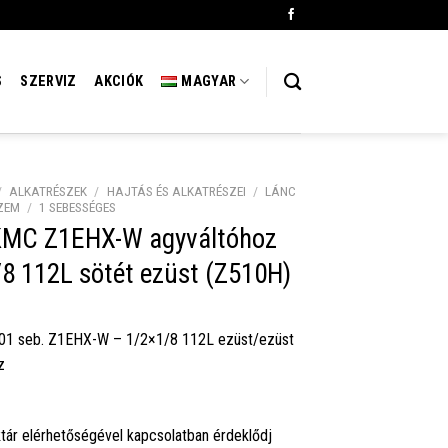
S
SZERVIZ
AKCIÓK
MAGYAR
/
ALKATRÉSZEK
/
HAJTÁS ÉS ALKATRÉSZEI
/
LÁNC
ZEM
/
1 SEBESSÉGES
KMC Z1EHX-W agyváltóhoz
8 112L sötét ezüst (Z510H)
01 seb. Z1EHX-W – 1/2×1/8 112L ezüst/ezüst
z
tár elérhetőségével kapcsolatban érdeklődj