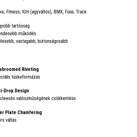
ke, Fitness, IGH (agyváltós), BMX, Fixie, Track
yobb tartósság
endesebb működés
lesebb, vastagabb, biztonságosabb
shroomed Riveting
ciális tüskeformázás
i-Drop Design
cleesés valószínűségének csökkentése
er Plate Chamfering
rs váltás