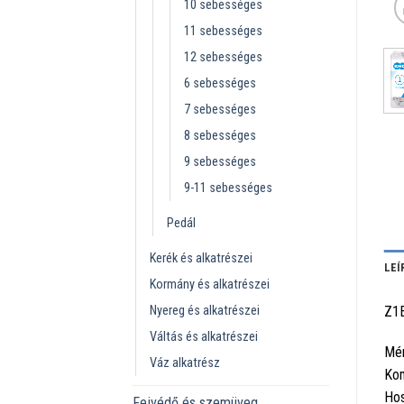
10 sebességes
11 sebességes
12 sebességes
6 sebességes
7 sebességes
8 sebességes
9 sebességes
9-11 sebességes
Pedál
Kerék és alkatrészei
LEÍ
Kormány és alkatrészei
Nyereg és alkatrészei
Z1
Váltás és alkatrészei
Mér
Váz alkatrész
Kom
Hos
Fejvédő és szemüveg