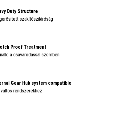
vy Duty Structure
erősített szakítószilárdság
etch Proof Treatment
enálló a csavarodással szemben
ernal Gear Hub system compatible
váltós rendszerekhez