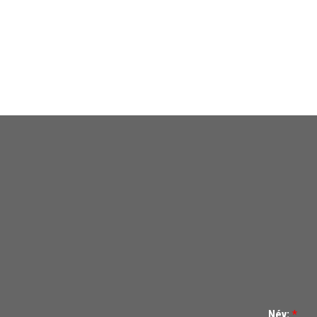
Név:
*