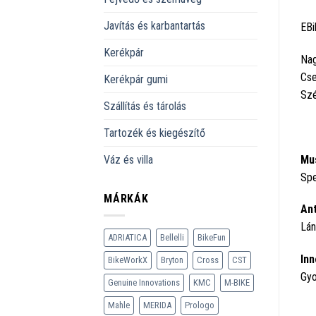
Javítás és karbantartás
EBi
Kerékpár
Nag
Cs
Kerékpár gumi
Szé
Szállítás és tárolás
Tartozék és kiegészítő
Mu
Váz és villa
Spe
MÁRKÁK
Ant
Lán
ADRIATICA
Bellelli
BikeFun
Inn
BikeWorkX
Bryton
Cross
CST
Gyo
Genuine Innovations
KMC
M-BIKE
Mahle
MERIDA
Prologo