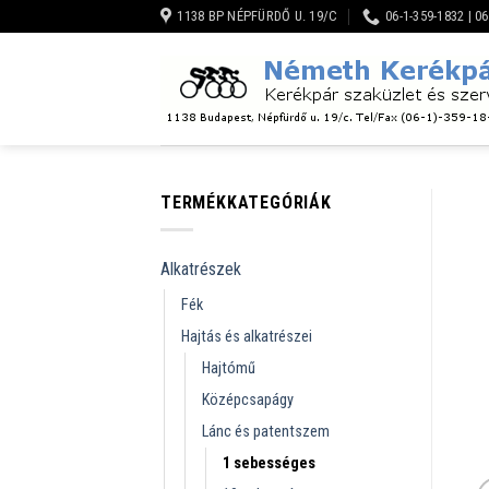
Skip
1138 BP NÉPFÜRDŐ U. 19/C
06-1-359-1832 | 0
to
content
TERMÉKKATEGÓRIÁK
Alkatrészek
Fék
Hajtás és alkatrészei
Hajtómű
Középcsapágy
Lánc és patentszem
1 sebességes