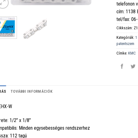
telefonon 
cím: 1138
tel/fax: 0
Cikkszám:
Z1
Kategóriák:
1
patentszem
Címke:
KMC
RÁS
TOVÁBBI INFORMÁCIÓK
EHX-W
ete: 1/2" x 1/8"
patibilis: Minden egysebességes rendszerhez
sza: 112 tagú