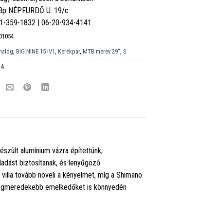
 Bp NÉPFÜRDŐ U. 19/c
6-1-359-1832 | 06-20-934-4141
01054
nalóg
,
BIG.NINE 15 IV1
,
Kerékpár
,
MTB merev 29''
,
S
DA
szült alumínium vázra építettünk,
adást biztosítanak, és lenyűgöző
illa tovább növeli a kényelmet, míg a Shimano
 a legmeredekebb emelkedőket is könnyedén