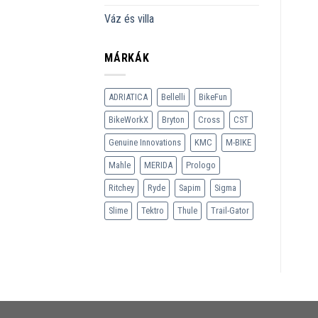
Váz és villa
MÁRKÁK
ADRIATICA
Bellelli
BikeFun
BikeWorkX
Bryton
Cross
CST
Genuine Innovations
KMC
M-BIKE
Mahle
MERIDA
Prologo
Ritchey
Ryde
Sapim
Sigma
Slime
Tektro
Thule
Trail-Gator