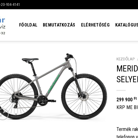
6-20-934-4141
FŐOLDAL
BEMUTATKOZÁS
ELÉRHETŐSÉG
KATALÓGU
KEZDŐLAP
MERID
SELYE
Ft
299 900
KRP ME BI
Termék rak
telefonon 