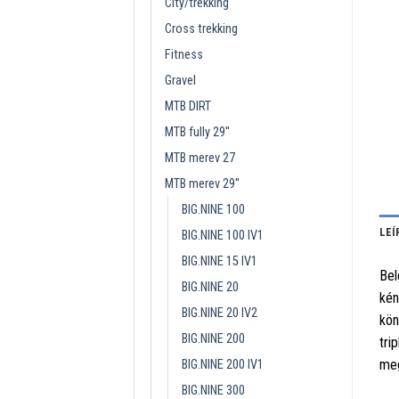
City/trekking
Cross trekking
Fitness
Gravel
MTB DIRT
MTB fully 29''
MTB merev 27
MTB merev 29''
BIG.NINE 100
LEÍ
BIG.NINE 100 IV1
BIG.NINE 15 IV1
Bel
BIG.NINE 20
kén
BIG.NINE 20 IV2
kön
BIG.NINE 200
tri
meg
BIG.NINE 200 IV1
BIG.NINE 300