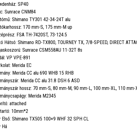
wdenház: SP40
nc: Sunrace CNM84
tómű: Shimano TY301 42-34-24T alu
tókarhossz: 170 mm-S, 175 mm-M up
éprész: FSA TH-7420ST, 73-124.5
tó Hátsó: Shimano RD-TX800, TOURNEY TX, 7/8-SPEED, DIRECT AT
askoszorú: Sunrace CSM558AU 11-32T 8s
ál: VP VPE-891
kolat: Merida EC
mány: Merida CC alu 690 WHB 15 RHB
mányszár: Merida CC alu 31.8 DSH 6 ASD
mányszár hossz: 70 mm-S, 80 mm-M, 90 mm-L, 100 mm-XL, 110 mm-
mánycsapágy: Merida M2345
rító: attached
tartó: 10mm*2
 Első: Shimano TX505 100×9 WHF 32 SPH CL
 Há