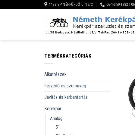
Skip
1138 BP NÉPFÜRDŐ U. 19/C
06-1-359-1832 | 0
to
content
TERMÉKKATEGÓRIÁK
Alkatrészek
Fejvédő és szemüveg
Javítás és karbantartás
Kerékpár
Analóg
5''