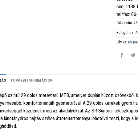
cím: 1138
tel/fax: 0
Cikkszám:
25
Kategóriák:
A
Címke:
MERI
RÁS
TOVÁBBI INFORMÁCIÓK
épő szintű 29 colos merevfarú MTB, amelyet duplán húzott csövekből ké
yelmesebb, komfortorientált geometriával. A 29 colos kerekek gyors hal
nyedséggel küzdenek meg az akadályokkal. Az SR Suntour teleszkópos v
pla lánctányéros hajtás széles áttételtartománya lehetővé teszi, hogy
hódítsd.