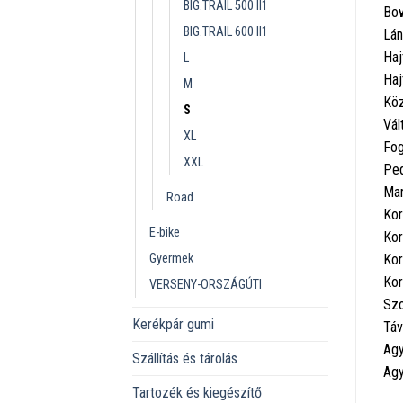
BIG.TRAIL 500 II1
Bo
BIG.TRAIL 600 II1
Lá
Haj
L
Haj
M
Köz
S
Vál
XL
Fog
XXL
Ped
Mar
Road
Kor
E-bike
Kor
Gyermek
Kor
Kor
VERSENY-ORSZÁGÚTI
Szo
Kerékpár gumi
Táv
Agy
Szállítás és tárolás
Agy
Tartozék és kiegészítő