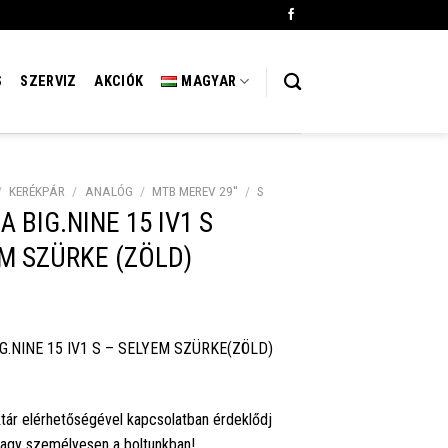
S
SZERVIZ
AKCIÓK
MAGYAR
/
KERÉKPÁR
/
ANALÓG
/
MTB MEREV 29''
/
S
A BIG.NINE 15 IV1 S
M SZÜRKE (ZÖLD)
G.NINE 15 IV1 S – SELYEM SZÜRKE(ZÖLD)
tár elérhetőségével kapcsolatban érdeklődj
vagy személyesen a boltunkban!