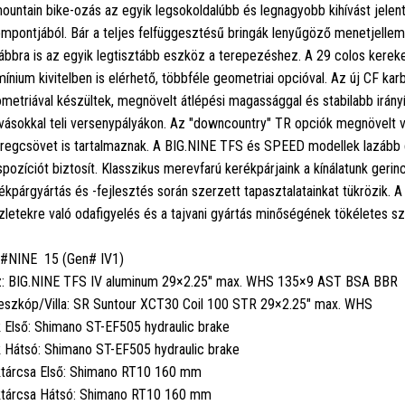
ountain bike-ozás az egyik legsokoldalúbb és legnagyobb kihívást jele
mpontjából. Bár a teljes felfüggesztésű bringák lenyűgöző menetjellem
ábbra is az egyik legtisztább eszköz a terepezéshez. A 29 colos kerek
mínium kivitelben is elérhető, többféle geometriai opcióval. Az új CF k
metriával készültek, megnövelt átlépési magassággal és stabilabb irány
ívásokkal teli versenypályákon. Az "downcountry" TR opciók megnövelt v
regcsövet is tartalmaznak. A BIG.NINE TFS és SPEED modellek lazáb
spozíciót biztosít. Klasszikus merevfarú kerékpárjaink a kínálatunk gerin
ékpárgyártás és -fejlesztés során szerzett tapasztalatainkat tükrözik. 
zletekre való odafigyelés és a tajvani gyártás minőségének tökéletes sz
#NINE 15 (Gen# IV1)
: BIG.NINE TFS IV aluminum 29×2.25" max. WHS 135×9 AST BSA BBR
eszkóp/Villa: SR Suntour XCT30 Coil 100 STR 29×2.25" max. WHS
 Első: Shimano ST-EF505 hydraulic brake
 Hátsó: Shimano ST-EF505 hydraulic brake
tárcsa Első: Shimano RT10 160 mm
tárcsa Hátsó: Shimano RT10 160 mm