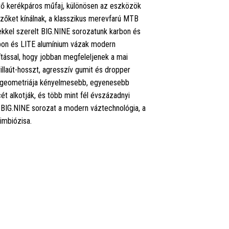
ntő kerékpáros műfaj, különösen az eszközök
zőket kínálnak, a klasszikus merevfarú MTB
ekkel szerelt BIG.NINE sorozatunk karbon és
arbon és LITE alumínium vázak modern
ítással, hogy jobban megfeleljenek a mai
illaút-hosszt, agresszív gumit és dropper
b geometriája kényelmesebb, egyenesebb
cét alkotják, és több mint fél évszázadnyi
A BIG.NINE sorozat a modern váztechnológia, a
imbiózisa.