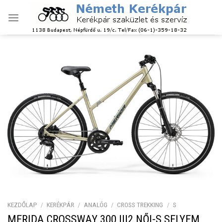
Skip
to
content
KEZDŐLAP
/
KERÉKPÁR
/
ANALÓG
/
CROSS TREKKING
/
S
MERIDA CROSSWAY 300 III2 NŐI-S SELYEM