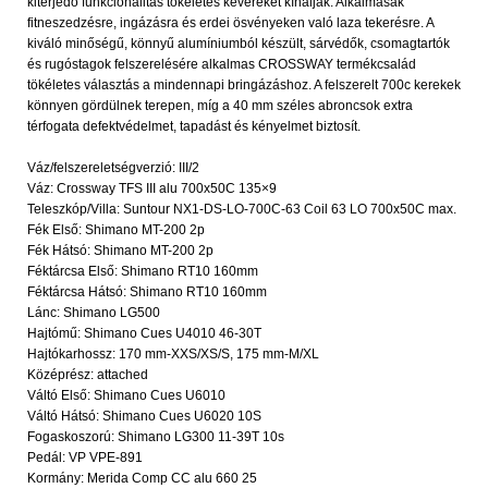
kiterjedő funkcionalitás tökéletes keverékét kínálják. Alkalmasak
fitneszedzésre, ingázásra és erdei ösvényeken való laza tekerésre. A
kiváló minőségű, könnyű alumíniumból készült, sárvédők, csomagtartók
és rugóstagok felszerelésére alkalmas CROSSWAY termékcsalád
tökéletes választás a mindennapi bringázáshoz. A felszerelt 700c kerekek
könnyen gördülnek terepen, míg a 40 mm széles abroncsok extra
térfogata defektvédelmet, tapadást és kényelmet biztosít.
Váz/felszereletségverzió: III/2
Váz: Crossway TFS III alu 700x50C 135×9
Teleszkóp/Villa: Suntour NX1-DS-LO-700C-63 Coil 63 LO 700x50C max.
Fék Első: Shimano MT-200 2p
Fék Hátsó: Shimano MT-200 2p
Féktárcsa Első: Shimano RT10 160mm
Féktárcsa Hátsó: Shimano RT10 160mm
Lánc: Shimano LG500
Hajtómű: Shimano Cues U4010 46-30T
Hajtókarhossz: 170 mm-XXS/XS/S, 175 mm-M/XL
Középrész: attached
Váltó Első: Shimano Cues U6010
Váltó Hátsó: Shimano Cues U6020 10S
Fogaskoszorú: Shimano LG300 11-39T 10s
Pedál: VP VPE-891
Kormány: Merida Comp CC alu 660 25