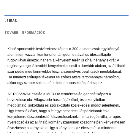
LEÍRÁS
TOVÁBBI INFORMÁCIÓK
Kissé sportosabb testvérekhez képest a 300-as nem csak egy könnyű
alumínium vázzal, komfortorientált geometriával és ütéscsillapító
rugóvillával érkezik, hanem a kényelem terén is kínál néhány extrát. A
rugós nyeregcső további kényelmet biztosít a durvább utakon, az állítható
szár pedig még könnyebbé teszi a személyes beállítások megtalálását.
Ha mindezt erőteljes fékekkel és széles áttételtartománnyal párosítod,
akkor egy szuper sokoldalú, mindennapos kerékpárt kapsz.
A CROSSWAY család a MERIDA termékcsalád gerincét képezi a
bevezetése óta. Világszerte használják őket, és bizonyítottan
megbízható, sokoldalú és szórakoztató közlekedési módot jelentenek.
Úgy tervezték őket, hogy a felegyenesedett üléspozíciónak és a
kényelemre összpontosító felszereléseknek, mint a rugós villa, a rugós
nyeregcső és az állítható kormányszáraknak köszönhetően kényelmesen
élvezhesse a környezetet, így a kényelem, az élvezet és a mindenre