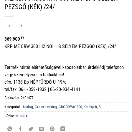
PEZSGŐ (KÉK) /24/
Ft
369 900
KRP ME CRW 300 III2 NŐI – S SELYEM PEZSGŐ (KÉK) /24/
Termék raktár elérhetőségével kapcsolatban érdeklődj telefonon
vagy személyesen a boltunkban!
cím: 1138 Bp NÉPFÜRDŐ U. 19/c
tel/fax: 06-1-359-1832 | 06-20-934-4141
Cikkszám:
2401477
Kategóriák:
Analóg
,
Cross trekking
,
CROSSWAY 300
,
Kerékpár
,
S
Címke:
MERIDA