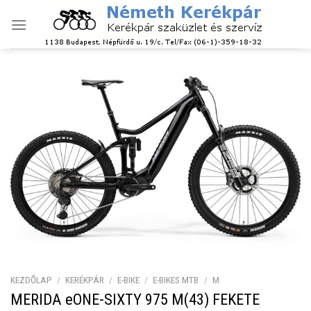
Skip
to
content
KEZDŐLAP
/
KERÉKPÁR
/
E-BIKE
/
E-BIKES MTB
/
M
MERIDA eONE-SIXTY 975 M(43) FEKETE