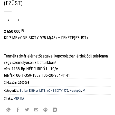
(EZÜST)
Ft
2 650 000
KRP ME eONE-SIXTY 975 M(43) – FEKETE(EZÜST)
Termék raktár elérhetőségével kapcsolatban érdeklődj telefonon
vagy személyesen a boltunkban!
cím: 1138 Bp NÉPFÜRDŐ U. 19/c
tel/fax: 06-1-359-1832 | 06-20-934-4141
Cikkszám:
2200068
Kategóriák:
E-bike
,
E-Bikes MTB
,
eONE-SIXTY 975
,
Kerékpár
,
M
Címke:
MERIDA