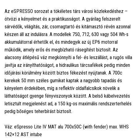
Az eSPRESSO sorozat a tökéletes társ városi közlekedéshez –
ötvözi a kényelmet és a praktikusságot. A gyárilag felszerelt
sárvédők, világítás, zár, csomagtartó és kitámasztó révén azonnal
készen áll az indulásra. A modellek 750, 712, 630 vagy 504 Wh-s
akkumulátorral érhetők el, és mindegyik az új EP6 motorral
működik, amely erős és megbízható rásegítést biztosít. Az
alacsony átlépésű váz megkönnyíti a fel- és leszállást, a rugós villa
javítja az irányíthatóságot, a hidraulikus tárcsafékek pedig minden
időjárási körülmény között biztos fékezést nyújtanak. A 700c
kerekek 50 mm széles gumikat kaptak a nagyobb tapadás és
kényelem érdekében, míg a reflektív oldalfalcsíkok növelik a
láthatóságot gyenge fényviszonyok között. A belső kábelvezetés
letisztult megjelenést ad, a 150 kg-os maximális rendszerterhelés
pedig bőséges teherbírást biztosít.
Váz: eSpresso Lite IV MAT alu 700x50C (with fender) max. WHS
142×12 AST intube