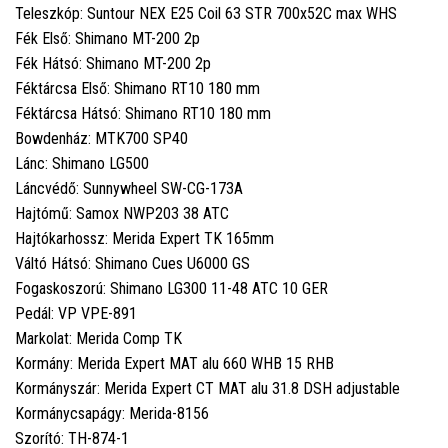
Teleszkóp: Suntour NEX E25 Coil 63 STR 700x52C max WHS
Fék Első: Shimano MT-200 2p
Fék Hátsó: Shimano MT-200 2p
Féktárcsa Első: Shimano RT10 180 mm
Féktárcsa Hátsó: Shimano RT10 180 mm
Bowdenház: MTK700 SP40
Lánc: Shimano LG500
Láncvédő: Sunnywheel SW-CG-173A
Hajtómű: Samox NWP203 38 ATC
Hajtókarhossz: Merida Expert TK 165mm
Váltó Hátsó: Shimano Cues U6000 GS
Fogaskoszorú: Shimano LG300 11-48 ATC 10 GER
Pedál: VP VPE-891
Markolat: Merida Comp TK
Kormány: Merida Expert MAT alu 660 WHB 15 RHB
Kormányszár: Merida Expert CT MAT alu 31.8 DSH adjustable
Kormánycsapágy: Merida-8156
Szorító: TH-874-1