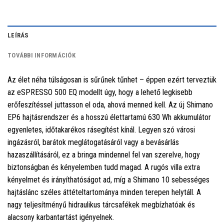
LEÍRÁS
TOVÁBBI INFORMÁCIÓK
Az élet néha túlságosan is sűrűnek tűnhet – éppen ezért terveztük
az eSPRESSO 500 EQ modellt úgy, hogy a lehető legkisebb
erőfeszítéssel juttasson el oda, ahová menned kell. Az új Shimano
EP6 hajtásrendszer és a hosszú élettartamú 630 Wh akkumulátor
egyenletes, időtakarékos rásegítést kínál. Legyen szó városi
ingázásról, barátok meglátogatásáról vagy a bevásárlás
hazaszállításáról, ez a bringa mindennel fel van szerelve, hogy
biztonságban és kényelemben tudd magad. A rugós villa extra
kényelmet és irányíthatóságot ad, míg a Shimano 10 sebességes
hajtáslánc széles áttételtartománya minden terepen helytáll. A
nagy teljesítményű hidraulikus tárcsafékek megbízhatóak és
alacsony karbantartást igényelnek.