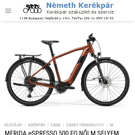
Skip
to
content
KEZDŐLAP
/
KERÉKPÁR
/
E-BIKE
/
E-BIKES TREKKING/CITY
/
M
MERIDA eSPRESSO 500 EQ NŐI M SELYEM