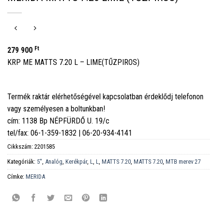
Ft
279 900
KRP ME MATTS 7.20 L – LIME(TŰZPIROS)
Termék raktár elérhetőségével kapcsolatban érdeklődj telefonon
vagy személyesen a boltunkban!
cím: 1138 Bp NÉPFÜRDŐ U. 19/c
tel/fax: 06-1-359-1832 | 06-20-934-4141
Cikkszám:
2201585
Kategóriák:
5''
,
Analóg
,
Kerékpár
,
L
,
L
,
MATTS 7.20
,
MATTS 7.20
,
MTB merev 27
Címke:
MERIDA