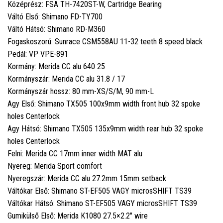
Középrész: FSA TH-7420ST-W, Cartridge Bearing
Váltó Első: Shimano FD-TY700
Váltó Hátsó: Shimano RD-M360
Fogaskoszorú: Sunrace CSM558AU 11-32 teeth 8 speed black
Pedál: VP VPE-891
Kormány: Merida CC alu 640 25
Kormányszár: Merida CC alu 31.8 / 17
Kormányszár hossz: 80 mm-XS/S/M, 90 mm-L
Agy Első: Shimano TX505 100x9mm width front hub 32 spoke
holes Centerlock
Agy Hátsó: Shimano TX505 135x9mm width rear hub 32 spoke
holes Centerlock
Felni: Merida CC 17mm inner width MAT alu
Nyereg: Merida Sport comfort
Nyeregszár: Merida CC alu 27.2mm 15mm setback
Váltókar Első: Shimano ST-EF505 VAGY microsSHIFT TS39
Váltókar Hátsó: Shimano ST-EF505 VAGY microsSHIFT TS39
Gumikülső Első: Merida K1080 27.5×2.2" wire