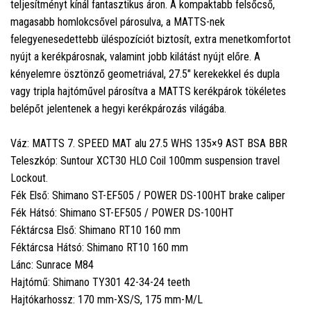
teljesítményt kínál fantasztikus áron. A kompaktabb felsőcső,
magasabb homlokcsővel párosulva, a MATTS-nek
felegyenesedettebb üléspozíciót biztosít, extra menetkomfortot
nyújt a kerékpárosnak, valamint jobb kilátást nyújt előre. A
kényelemre ösztönző geometriával, 27.5" kerekekkel és dupla
vagy tripla hajtóművel párosítva a MATTS kerékpárok tökéletes
belépőt jelentenek a hegyi kerékpározás világába.
Váz: MATTS 7. SPEED MAT alu 27.5 WHS 135×9 AST BSA BBR
Teleszkóp: Suntour XCT30 HLO Coil 100mm suspension travel
Lockout.
Fék Első: Shimano ST-EF505 / POWER DS-100HT brake caliper
Fék Hátsó: Shimano ST-EF505 / POWER DS-100HT
Féktárcsa Első: Shimano RT10 160 mm
Féktárcsa Hátsó: Shimano RT10 160 mm
Lánc: Sunrace M84
Hajtómű: Shimano TY301 42-34-24 teeth
Hajtókarhossz: 170 mm-XS/S, 175 mm-M/L