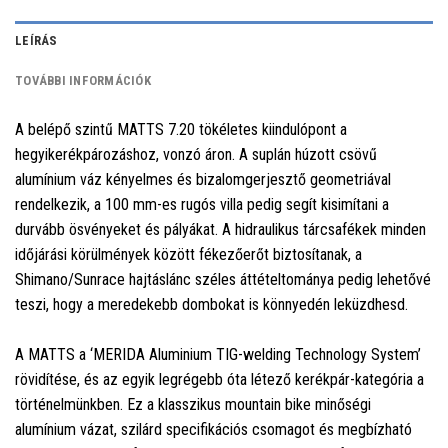
LEÍRÁS
TOVÁBBI INFORMÁCIÓK
A belépő szintű MATTS 7.20 tökéletes kiindulópont a
hegyikerékpározáshoz, vonzó áron. A suplán húzott csövű
alumínium váz kényelmes és bizalomgerjesztő geometriával
rendelkezik, a 100 mm-es rugós villa pedig segít kisimítani a
durvább ösvényeket és pályákat. A hidraulikus tárcsafékek minden
időjárási körülmények között fékezőerőt biztosítanak, a
Shimano/Sunrace hajtáslánc széles áttételtománya pedig lehetővé
teszi, hogy a meredekebb dombokat is könnyedén leküzdhesd.
A MATTS a ‘MERIDA Aluminium TIG-welding Technology System’
rövidítése, és az egyik legrégebb óta létező kerékpár-kategória a
történelmünkben. Ez a klasszikus mountain bike minőségi
alumínium vázat, szilárd specifikációs csomagot és megbízható