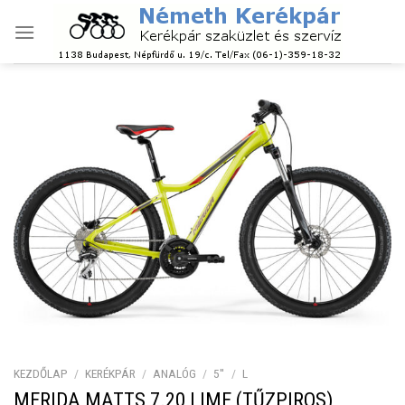
Skip
to
content
KEZDŐLAP
/
KERÉKPÁR
/
ANALÓG
/
5''
/
L
MERIDA MATTS 7.20 LIME (TŰZPIROS)