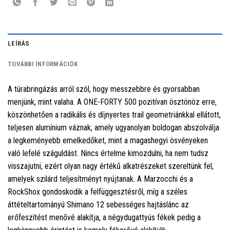
LEÍRÁS
TOVÁBBI INFORMÁCIÓK
A túrabringázás arról szól, hogy messzebbre és gyorsabban
menjünk, mint valaha. A ONE-FORTY 500 pozitívan ösztönöz erre,
köszönhetően a radikális és díjnyertes trail geometriánkkal ellátott,
teljesen alumínium váznak, amely ugyanolyan boldogan abszolválja
a legkeményebb emelkedőket, mint a magashegyi ösvényeken
való lefelé száguldást. Nincs értelme kimozdulni, ha nem tudsz
visszajutni, ezért olyan nagy értékű alkatrészeket szereltünk fel,
amelyek szilárd teljesítményt nyújtanak. A Marzocchi és a
RockShox gondoskodik a felfüggesztésről, míg a széles
áttételtartományú Shimano 12 sebességes hajtáslánc az
erőfeszítést menővé alakítja, a négydugattyús fékek pedig a