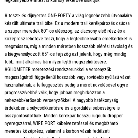
legkönnyebb érintést is komoly fékerővé alakítják.
A teszt- és díjnyertes ONE-FORTY a világ legnehezebb útvonalaira
készült ultimate trail bike. Ez a modern trail kerékpározás csúcsa:
a szuper meredek 80°-os ülésszög, az alacsony első rész és a
középrész lehetővé teszi, hogy a legtechnikásabb emelkedőket is
megmássza, míg a minden méretben hosszabb elérési távolság és
a kiegyensúlyozott 65°-os fejszög azt jelenti, hogy még mindig
több, mint alkalmas bármilyen lejtő megszelidítésére.
AGILOMETER méretezési rendszerünkkel a versenyzők
magasságuktól függetlenül hosszabb vagy rövidebb nyúlású vázat
használhatnak, a felfüggesztés pedig a méret növelésével egyre
progresszívebbé válik, hogy jobban megbirkózzon a
nehezebb/erősebb versenyzőkkel. A nagyobb hatékonyság
érdekében a súlycsökkentésre és a gördülési sebességre is
összpontosítottunk. Minden kerékpár hosszú rugóútú dropper
nyeregszárral, WIRE PORT kábelvezetéssel és megbízható
menetes középrész, valamint a karbon vázak fedélzeti