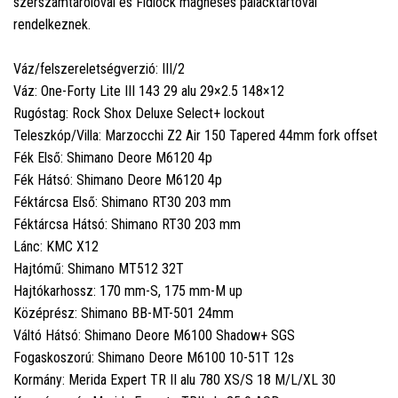
szerszámtárolóval és Fidlock mágneses palacktartóval
rendelkeznek.
Váz/felszereletségverzió: III/2
Váz: One-Forty Lite III 143 29 alu 29×2.5 148×12
Rugóstag: Rock Shox Deluxe Select+ lockout
Teleszkóp/Villa: Marzocchi Z2 Air 150 Tapered 44mm fork offset
Fék Első: Shimano Deore M6120 4p
Fék Hátsó: Shimano Deore M6120 4p
Féktárcsa Első: Shimano RT30 203 mm
Féktárcsa Hátsó: Shimano RT30 203 mm
Lánc: KMC X12
Hajtómű: Shimano MT512 32T
Hajtókarhossz: 170 mm-S, 175 mm-M up
Középrész: Shimano BB-MT-501 24mm
Váltó Hátsó: Shimano Deore M6100 Shadow+ SGS
Fogaskoszorú: Shimano Deore M6100 10-51T 12s
Kormány: Merida Expert TR II alu 780 XS/S 18 M/L/XL 30