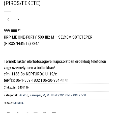
(PIROS/FEKETE)
Ft
999 000
KRP ME ONE-FORTY 500 III2 M – SELYEM SÖTÉTEPER
(PIROS/FEKETE) /24/
Termék raktár elérhetőségével kapcsolatban érdeklődj telefonon
vagy személyesen a boltunkban!
cím: 1138 Bp NÉPFÜRDŐ U. 19/c
tel/fax: 06-1-359-1832 | 06-20-934-4141
Cikkszám:
2401196
Kategóriák:
Analóg
,
Kerékpár
,
M
,
MTB fully 29''
,
ONE-FORTY 500
Címke:
MERIDA