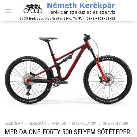
Skip
to
content
KEZDŐLAP
/
KERÉKPÁR
/
ANALÓG
/
MTB FULLY 29''
/
ONE-FORTY 500
MERIDA ONE-FORTY 500 SELYEM SÖTÉTEPER