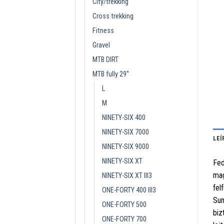
City/trekking
Cross trekking
Fitness
Gravel
MTB DIRT
MTB fully 29''
L
M
NINETY-SIX 400
NINETY-SIX 7000
LEÍ
NINETY-SIX 9000
NINETY-SIX XT
Fed
mag
NINETY-SIX XT III3
fel
ONE-FORTY 400 III3
Sun
ONE-FORTY 500
biz
ONE-FORTY 700