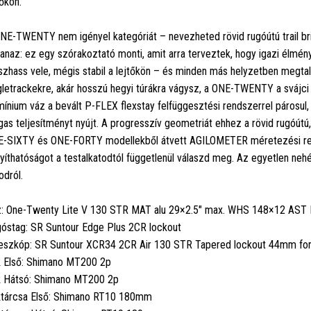
tőkön.
NE-TWENTY nem igényel kategóriát – nevezheted rövid rugóútú trail br
anaz: ez egy szórakoztató monti, amit arra terveztek, hogy igazi élmén
zhass vele, mégis stabil a lejtőkön – és minden más helyzetben megtalá
gletrackekre, akár hosszú hegyi túrákra vágysz, a ONE-TWENTY a svájci 
mínium váz a bevált P-FLEX flexstay felfüggesztési rendszerrel párosul, 
as teljesítményt nyújt. A progresszív geometriát ehhez a rövid rugóútú,
-SIXTY és ONE-FORTY modellekből átvett AGILOMETER méretezési rendsz
nyíthatóságot a testalkatodtól függetlenül válaszd meg. Az egyetlen neh
odról.
: One-Twenty Lite V 130 STR MAT alu 29×2.5" max. WHS 148×12 AST
óstag: SR Suntour Edge Plus 2CR lockout
eszkóp: SR Suntour XCR34 2CR Air 130 STR Tapered lockout 44mm fo
 Első: Shimano MT200 2p
 Hátsó: Shimano MT200 2p
tárcsa Első: Shimano RT10 180mm