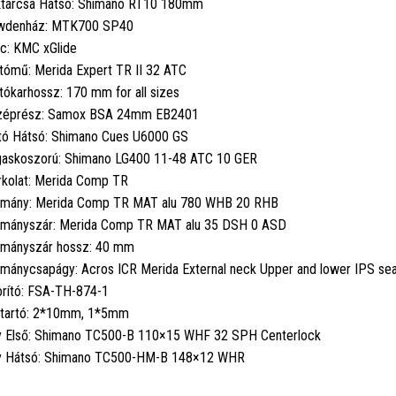
tárcsa Hátsó: Shimano RT10 180mm
wdenház: MTK700 SP40
c: KMC xGlide
tómű: Merida Expert TR II 32 ATC
tókarhossz: 170 mm for all sizes
zéprész: Samox BSA 24mm EB2401
tó Hátsó: Shimano Cues U6000 GS
askoszorú: Shimano LG400 11-48 ATC 10 GER
kolat: Merida Comp TR
mány: Merida Comp TR MAT alu 780 WHB 20 RHB
mányszár: Merida Comp TR MAT alu 35 DSH 0 ASD
mányszár hossz: 40 mm
mánycsapágy: Acros ICR Merida External neck Upper and lower IPS sea
rító: FSA-TH-874-1
tartó: 2*10mm, 1*5mm
 Első: Shimano TC500-B 110×15 WHF 32 SPH Centerlock
 Hátsó: Shimano TC500-HM-B 148×12 WHR