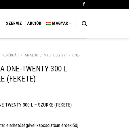
S
SZERVIZ
AKCIÓK
MAGYAR
/
KERÉKPÁR
/
ANALÓG
/
MTB FULLY 29''
/
ONE-
A ONE-TWENTY 300 L
E (FEKETE)
NE-TWENTY 300 L – SZÜRKE (FEKETE)
tár elérhetőségével kapcsolatban érdeklődj