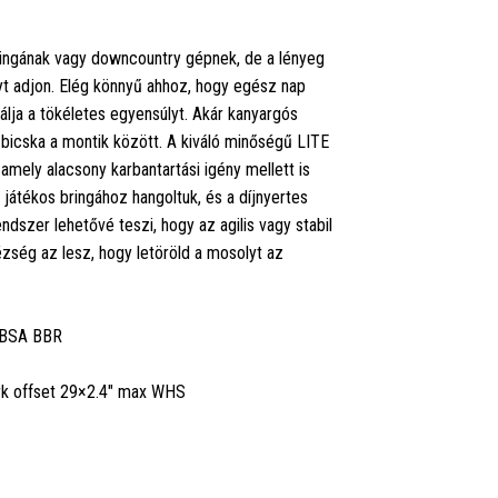
ingának vagy downcountry gépnek, de a lényeg
yt adjon. Elég könnyű ahhoz, hogy egész nap
lja a tökéletes egyensúlyt. Akár kanyargós
bicska a montik között. A kiváló minőségű LITE
amely alacsony karbantartási igény mellett is
 játékos bringához hangoltuk, és a díjnyertes
er lehetővé teszi, hogy az agilis vagy stabil
ézség az lesz, hogy letöröld a mosolyt az
 BSA BBR
rk offset 29×2.4" max WHS