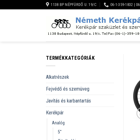
Skip
1138 BP NÉPFÜRDŐ U. 19/C
06-1-359-1832 | 0
to
content
TERMÉKKATEGÓRIÁK
Alkatrészek
Fejvédő és szemüveg
Javítás és karbantartás
Kerékpár
Analóg
5''