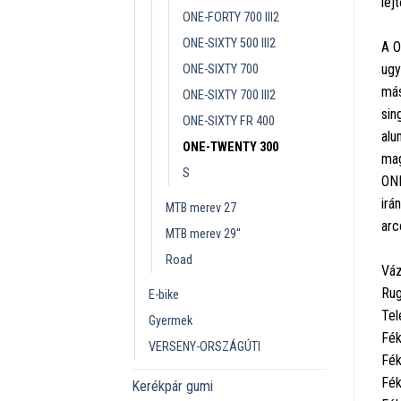
lej
ONE-FORTY 700 III2
ONE-SIXTY 500 III2
A O
ugy
ONE-SIXTY 700
más
ONE-SIXTY 700 III2
sin
ONE-SIXTY FR 400
alu
ONE-TWENTY 300
mag
S
ONE
irá
MTB merev 27
arc
MTB merev 29''
Road
Váz
Rug
E-bike
Tel
Gyermek
Fék
VERSENY-ORSZÁGÚTI
Fék
Fék
Kerékpár gumi