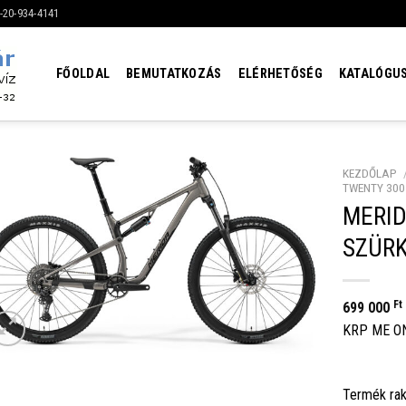
6-20-934-4141
FŐOLDAL
BEMUTATKOZÁS
ELÉRHETŐSÉG
KATALÓGU
KEZDŐLAP
TWENTY 300
MERID
SZÜRK
Ft
699 000
KRP ME O
Termék rak