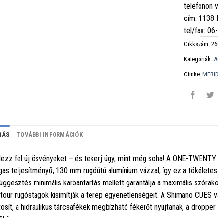
telefonon 
cím: 1138
tel/fax: 0
Cikkszám:
26
Kategóriák:
A
Címke:
MERI
RÁS
TOVÁBBI INFORMÁCIÓK
ezz fel új ösvényeket – és tekerj úgy, mint még soha! A ONE-TWENTY 3
as teljesítményű, 130 mm rugóútú alumínium vázzal, így ez a tökéletes 
függesztés minimális karbantartás mellett garantálja a maximális szórako
tour rugóstagok kisimítják a terep egyenetlenségeit. A Shimano CUES v
tosít, a hidraulikus tárcsafékek megbízható fékerőt nyújtanak, a dropper