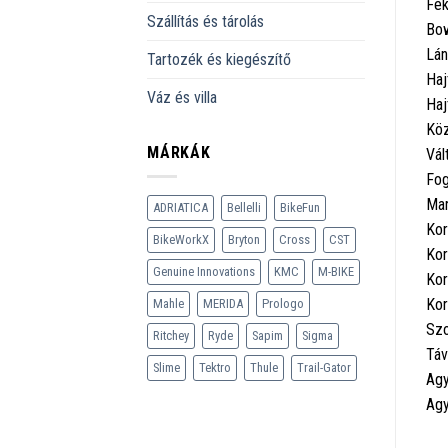
Fék
Szállítás és tárolás
Bo
Lán
Tartozék és kiegészítő
Haj
Váz és villa
Haj
Kö
MÁRKÁK
Vál
Fog
Mar
ADRIATICA
Bellelli
BikeFun
Kor
BikeWorkX
Bryton
Cross
CST
Kor
Genuine Innovations
KMC
M-BIKE
Kor
Kor
Mahle
MERIDA
Prologo
Szo
Ritchey
Ryde
Sapim
Sigma
Táv
Slime
Tektro
Thule
Trail-Gator
Agy
Agy