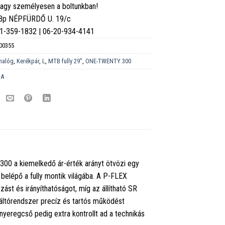
vagy személyesen a boltunkban!
 Bp NÉPFÜRDŐ U. 19/c
6-1-359-1832 | 06-20-934-4141
00355
nalóg
,
Kerékpár
,
L
,
MTB fully 29''
,
ONE-TWENTY 300
DA
00 a kiemelkedő ár-érték arányt ötvözi egy
belépő a fully montik világába. A P-FLEX
zást és irányíthatóságot, míg az állítható SR
áltórendszer precíz és tartós működést
 nyeregcső pedig extra kontrollt ad a technikás