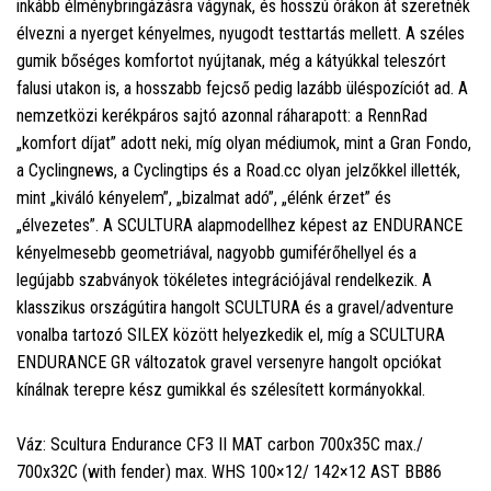
inkább élménybringázásra vágynak, és hosszú órákon át szeretnék
élvezni a nyerget kényelmes, nyugodt testtartás mellett. A széles
gumik bőséges komfortot nyújtanak, még a kátyúkkal teleszórt
falusi utakon is, a hosszabb fejcső pedig lazább üléspozíciót ad. A
nemzetközi kerékpáros sajtó azonnal ráharapott: a RennRad
„komfort díjat” adott neki, míg olyan médiumok, mint a Gran Fondo,
a Cyclingnews, a Cyclingtips és a Road.cc olyan jelzőkkel illették,
mint „kiváló kényelem”, „bizalmat adó”, „élénk érzet” és
„élvezetes”. A SCULTURA alapmodellhez képest az ENDURANCE
kényelmesebb geometriával, nagyobb gumiférőhellyel és a
legújabb szabványok tökéletes integrációjával rendelkezik. A
klasszikus országútira hangolt SCULTURA és a gravel/adventure
vonalba tartozó SILEX között helyezkedik el, míg a SCULTURA
ENDURANCE GR változatok gravel versenyre hangolt opciókat
kínálnak terepre kész gumikkal és szélesített kormányokkal.
Váz: Scultura Endurance CF3 II MAT carbon 700x35C max./
700x32C (with fender) max. WHS 100×12/ 142×12 AST BB86