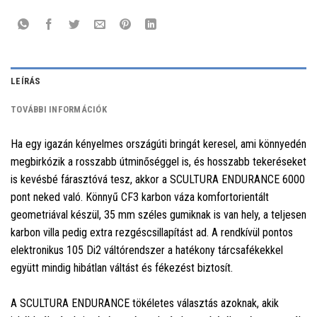
LEÍRÁS
TOVÁBBI INFORMÁCIÓK
Ha egy igazán kényelmes országúti bringát keresel, ami könnyedén
megbirkózik a rosszabb útminőséggel is, és hosszabb tekeréseket
is kevésbé fárasztóvá tesz, akkor a SCULTURA ENDURANCE 6000
pont neked való. Könnyű CF3 karbon váza komfortorientált
geometriával készül, 35 mm széles gumiknak is van hely, a teljesen
karbon villa pedig extra rezgéscsillapítást ad. A rendkívül pontos
elektronikus 105 Di2 váltórendszer a hatékony tárcsafékekkel
együtt mindig hibátlan váltást és fékezést biztosít.
A SCULTURA ENDURANCE tökéletes választás azoknak, akik