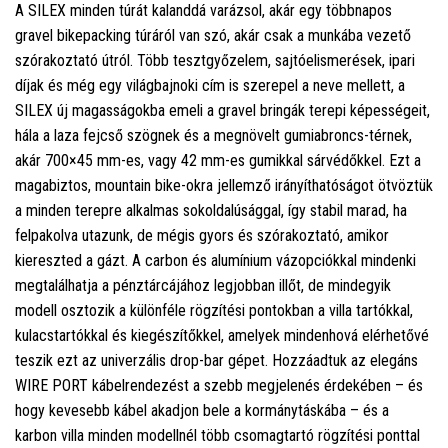
A SILEX minden túrát kalanddá varázsol, akár egy többnapos
gravel bikepacking túráról van szó, akár csak a munkába vezető
szórakoztató útról. Több tesztgyőzelem, sajtóelismerések, ipari
díjak és még egy világbajnoki cím is szerepel a neve mellett, a
SILEX új magasságokba emeli a gravel bringák terepi képességeit,
hála a laza fejcső szögnek és a megnövelt gumiabroncs-térnek,
akár 700×45 mm-es, vagy 42 mm-es gumikkal sárvédőkkel. Ezt a
magabiztos, mountain bike-okra jellemző irányíthatóságot ötvöztük
a minden terepre alkalmas sokoldalúsággal, így stabil marad, ha
felpakolva utazunk, de mégis gyors és szórakoztató, amikor
kiereszted a gázt. A carbon és alumínium vázopciókkal mindenki
megtalálhatja a pénztárcájához legjobban illőt, de mindegyik
modell osztozik a különféle rögzítési pontokban a villa tartókkal,
kulacstartókkal és kiegészítőkkel, amelyek mindenhová elérhetővé
teszik ezt az univerzális drop-bar gépet. Hozzáadtuk az elegáns
WIRE PORT kábelrendezést a szebb megjelenés érdekében – és
hogy kevesebb kábel akadjon bele a kormánytáskába – és a
karbon villa minden modellnél több csomagtartó rögzítési ponttal