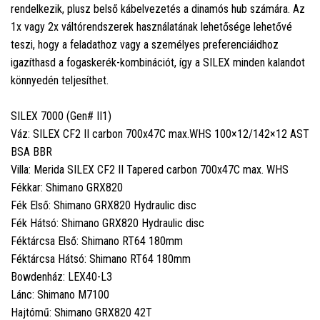
rendelkezik, plusz belső kábelvezetés a dinamós hub számára. Az
1x vagy 2x váltórendszerek használatának lehetősége lehetővé
teszi, hogy a feladathoz vagy a személyes preferenciáidhoz
igazíthasd a fogaskerék-kombinációt, így a SILEX minden kalandot
könnyedén teljesíthet.
SILEX 7000 (Gen# II1)
Váz: SILEX CF2 II carbon 700x47C max.WHS 100×12/142×12 AST
BSA BBR
Villa: Merida SILEX CF2 II Tapered carbon 700x47C max. WHS
Fékkar: Shimano GRX820
Fék Első: Shimano GRX820 Hydraulic disc
Fék Hátsó: Shimano GRX820 Hydraulic disc
Féktárcsa Első: Shimano RT64 180mm
Féktárcsa Hátsó: Shimano RT64 180mm
Bowdenház: LEX40-L3
Lánc: Shimano M7100
Hajtómű: Shimano GRX820 42T