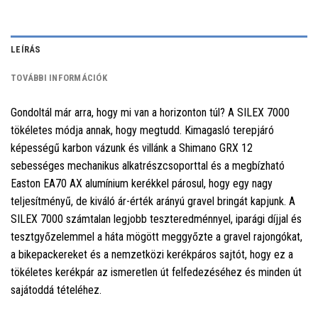
LEÍRÁS
TOVÁBBI INFORMÁCIÓK
Gondoltál már arra, hogy mi van a horizonton túl? A SILEX 7000
tökéletes módja annak, hogy megtudd. Kimagasló terepjáró
képességű karbon vázunk és villánk a Shimano GRX 12
sebességes mechanikus alkatrészcsoporttal és a megbízható
Easton EA70 AX alumínium kerékkel párosul, hogy egy nagy
teljesítményű, de kiváló ár-érték arányú gravel bringát kapjunk. A
SILEX 7000 számtalan legjobb teszteredménnyel, iparági díjjal és
tesztgyőzelemmel a háta mögött meggyőzte a gravel rajongókat,
a bikepackereket és a nemzetközi kerékpáros sajtót, hogy ez a
tökéletes kerékpár az ismeretlen út felfedezéséhez és minden út
sajátoddá tételéhez.