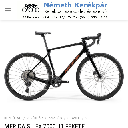
Skip
to
content
KEZDŐLAP
/
KERÉKPÁR
/
ANALÓG
/
GRAVEL
/
S
MERIDA SILEX 7000 II1 FEKETE