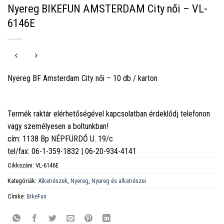
Nyereg BIKEFUN AMSTERDAM City női – VL-
6146E
Nyereg BF Amsterdam City női – 10 db / karton
Termék raktár elérhetőségével kapcsolatban érdeklődj telefonon
vagy személyesen a boltunkban!
cím: 1138 Bp NÉPFÜRDŐ U. 19/c
tel/fax: 06-1-359-1832 | 06-20-934-4141
Cikkszám:
VL-6146E
Kategóriák:
Alkatrészek
,
Nyereg
,
Nyereg és alkatrészei
Címke:
BikeFun