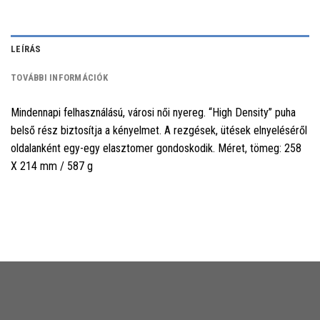
LEÍRÁS
TOVÁBBI INFORMÁCIÓK
Mindennapi felhasználású, városi női nyereg. “High Density” puha
belső rész biztosítja a kényelmet. A rezgések, ütések elnyeléséről
oldalanként egy-egy elasztomer gondoskodik. Méret, tömeg: 258
X 214 mm / 587 g