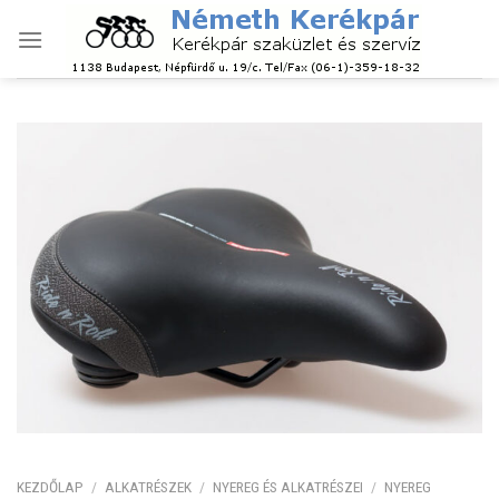
Skip
to
content
KEZDŐLAP
/
ALKATRÉSZEK
/
NYEREG ÉS ALKATRÉSZEI
/
NYEREG