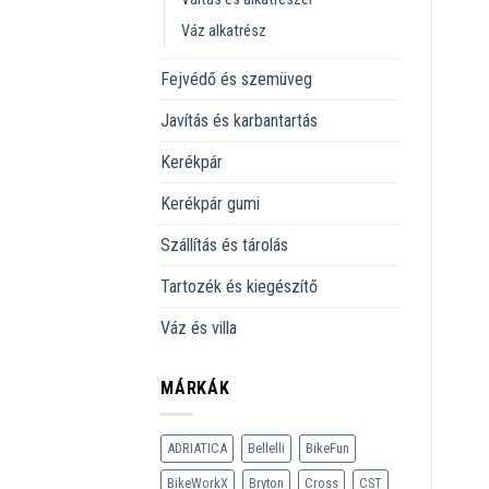
Váz alkatrész
Fejvédő és szemüveg
Javítás és karbantartás
Kerékpár
Kerékpár gumi
Szállítás és tárolás
Tartozék és kiegészítő
Váz és villa
MÁRKÁK
ADRIATICA
Bellelli
BikeFun
BikeWorkX
Bryton
Cross
CST