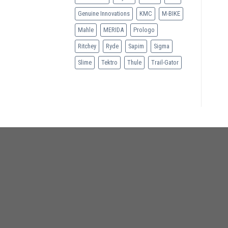
Genuine Innovations
KMC
M-BIKE
Mahle
MERIDA
Prologo
Ritchey
Ryde
Sapim
Sigma
Slime
Tektro
Thule
Trail-Gator