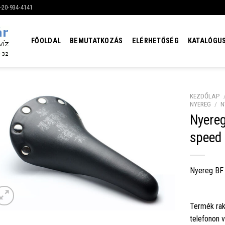
6-20-934-4141
FŐOLDAL
BEMUTATKOZÁS
ELÉRHETŐSÉG
KATALÓGU
KEZDŐLAP
NYEREG
/
N
Nyereg
speed 
Nyereg BF 
Termék rak
telefonon 