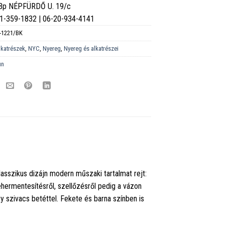
 Bp NÉPFÜRDŐ U. 19/c
6-1-359-1832 | 06-20-934-4141
-1221/BK
lkatrészek
,
NYC
,
Nyereg
,
Nyereg és alkatrészei
un
lasszikus dizájn modern műszaki tartalmat rejt:
hermentesítésről, szellőzésről pedig a vázon
y szivacs betéttel. Fekete és barna színben is