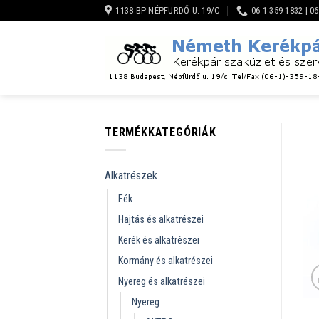
Skip
1138 BP NÉPFÜRDŐ U. 19/C
06-1-359-1832 | 0
to
content
TERMÉKKATEGÓRIÁK
Alkatrészek
Fék
Hajtás és alkatrészei
Kerék és alkatrészei
Kormány és alkatrészei
Nyereg és alkatrészei
Nyereg