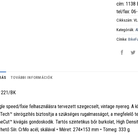
cím: 1138
tel/fax: 0
Cikkszám:
VL
Kategóriák:
A
Címke:
BikeF
RÁS
TOVÁBBI INFORMÁCIÓK
1221/BK
gle speed/fixie felhasználásra tervezett szegecselt, vintage nyereg. A k
Tech™ sínrögzítés biztosítja a szükséges rugalmasságot, a megfelelő te
eCut™ kivágás gondoskodik. Tartós szintetikus bőr burkolat, High Densit
rhető Sín: CrMo acél, skálával • Méret: 274×153 mm • Tömeg: 333 g.