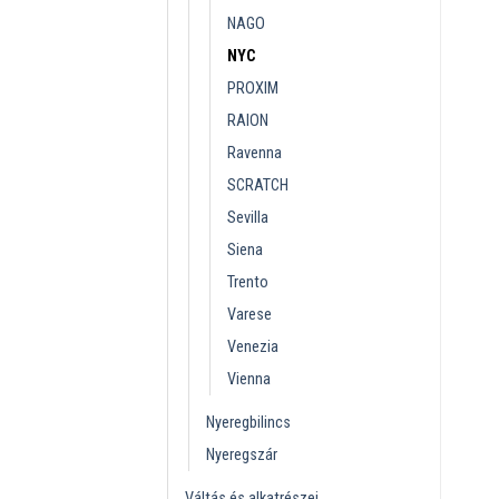
NAGO
NYC
PROXIM
RAION
Ravenna
SCRATCH
Sevilla
Siena
Trento
Varese
Venezia
Vienna
Nyeregbilincs
Nyeregszár
Váltás és alkatrészei