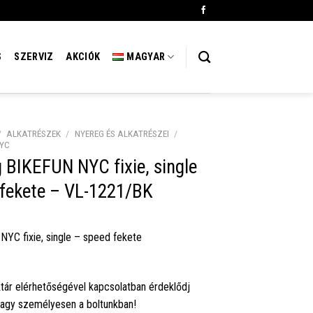
S
SZERVIZ
AKCIÓK
MAGYAR
/
ALKATRÉSZEK
/
NYEREG ÉS ALKATRÉSZEI
/
YC
 BIKEFUN NYC fixie, single
fekete – VL-1221/BK
NYC fixie, single – speed fekete
tár elérhetőségével kapcsolatban érdeklődj
vagy személyesen a boltunkban!