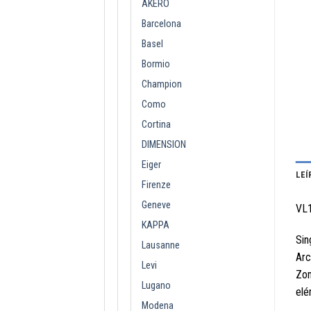
AKERO
Barcelona
Basel
Bormio
Champion
Como
Cortina
DIMENSION
Eiger
LEÍ
Firenze
Geneve
VL
KAPPA
Sin
Lausanne
Arc
Levi
Zon
Lugano
elé
Modena