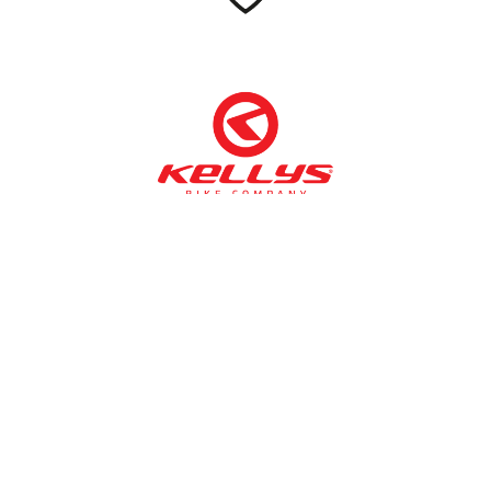
NÉMETH KERÉKPÁR SZAKÜZLET ÉS KERÉKPÁR
SZERVIZ
Cím:
1138 Bp NÉPFÜRDŐ U. 19/c
Tel/fax:
06-1-359-1832 | 06-20-934-4141
Email:
info@nemethkerekpar.hu