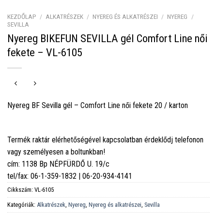
KEZDŐLAP
/
ALKATRÉSZEK
/
NYEREG ÉS ALKATRÉSZEI
/
NYEREG
/
SEVILLA
Nyereg BIKEFUN SEVILLA gél Comfort Line női
fekete – VL-6105
Nyereg BF Sevilla gél – Comfort Line női fekete 20 / karton
Termék raktár elérhetőségével kapcsolatban érdeklődj telefonon
vagy személyesen a boltunkban!
cím: 1138 Bp NÉPFÜRDŐ U. 19/c
tel/fax: 06-1-359-1832 | 06-20-934-4141
Cikkszám:
VL-6105
Kategóriák:
Alkatrészek
,
Nyereg
,
Nyereg és alkatrészei
,
Sevilla