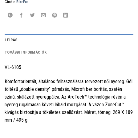
Címke:
BikeFun
LEÍRÁS
TOVÁBBI INFORMÁCIÓK
VL-6105
Komfortorientált, általános felhasználásra tervezett női nyereg. Gél
töltésű „double density” párnázás, Microfi ber borítás, szatén
színű, skálázott nyeregpálca. Az ArcTech™ technológia révén a
nyereg rugalmasan követi lábaid mozgását. A vázon ZoneCut™
kivágás biztosítja a tökéletes szellőzést. Méret, tömeg: 269 X 189
mm / 495 g