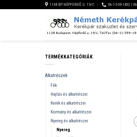
Skip
1138 BP NÉPFÜRDŐ U. 19/C
06-1-359-1832 | 0
to
content
TERMÉKKATEGÓRIÁK
Alkatrészek
Fék
Hajtás és alkatrészei
Kerék és alkatrészei
Kormány és alkatrészei
Nyereg és alkatrészei
Nyereg