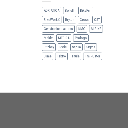
ADRIATICA
Bellelli
BikeFun
BikeWorkX
Bryton
Cross
CST
Genuine Innovations
KMC
M-BIKE
Mahle
MERIDA
Prologo
Ritchey
Ryde
Sapim
Sigma
Slime
Tektro
Thule
Trail-Gator