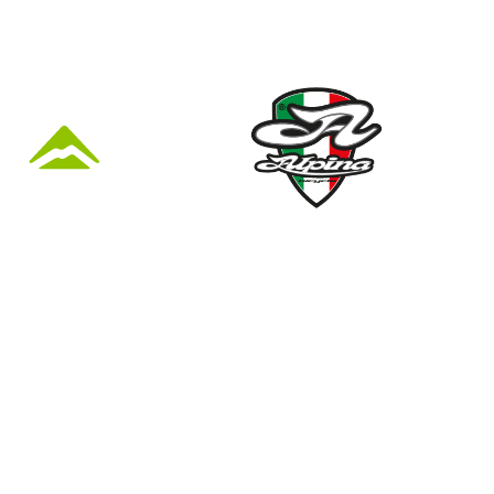
KÜZLET ÉS
Nyári nyitva tartás
(Március 1. – Október 31.)
hétfő: 10:00-18:00
kedd: 11:00-18:00
41
szerda- péntek: 10:00-18:00