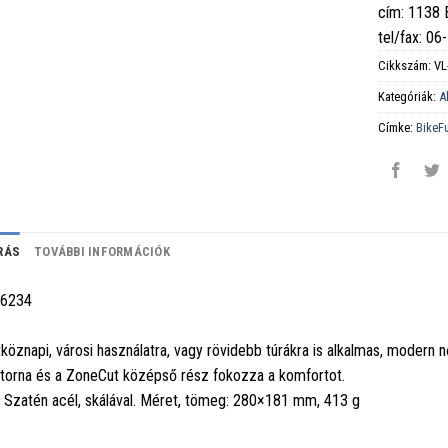
cím: 1138
tel/fax: 0
Cikkszám:
VL
Kategóriák:
A
Címke:
BikeF
RÁS
TOVÁBBI INFORMÁCIÓK
-6234
köznapi, városi használatra, vagy rövidebb túrákra is alkalmas, modern nő
torna és a ZoneCut középső rész fokozza a komfortot.
: Szatén acél, skálával. Méret, tömeg: 280×181 mm, 413 g