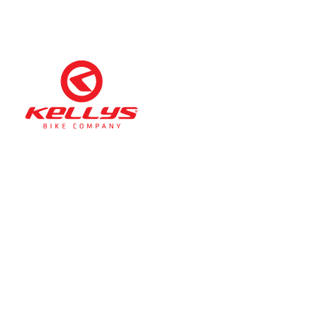
Téli nyitva tartás
(November 1. – Február 28.)
hétfő-péntek: 11:00-17:00
szombat: 10:00-13:00