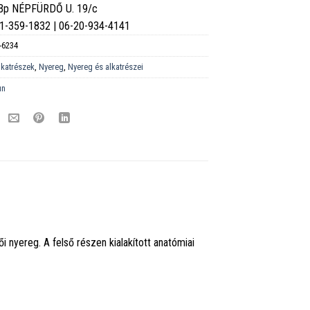
 Bp NÉPFÜRDŐ U. 19/c
6-1-359-1832 | 06-20-934-4141
-6234
lkatrészek
,
Nyereg
,
Nyereg és alkatrészei
un
i nyereg. A felső részen kialakított anatómiai