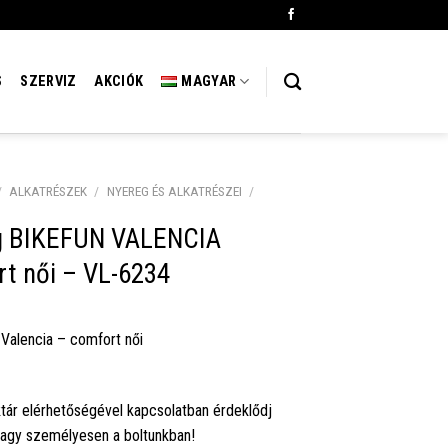
S
SZERVIZ
AKCIÓK
MAGYAR
/
ALKATRÉSZEK
/
NYEREG ÉS ALKATRÉSZEI
/
g BIKEFUN VALENCIA
t női – VL-6234
Valencia – comfort női
tár elérhetőségével kapcsolatban érdeklődj
vagy személyesen a boltunkban!