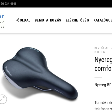
6-20-934-4141
FŐOLDAL
BEMUTATKOZÁS
ELÉRHETŐSÉG
KATALÓGU
KEZDŐLAP
NYEREG
Nyere
comfor
Nyereg BF 
Termék rak
telefonon 