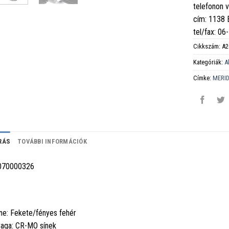
telefonon 
cím: 1138
tel/fax: 0
Cikkszám:
A2
Kategóriák:
A
Címke:
MERI
RÁS
TOVÁBBI INFORMÁCIÓK
070000326
ne: Fekete/fényes fehér
aga: CR-MO sínek