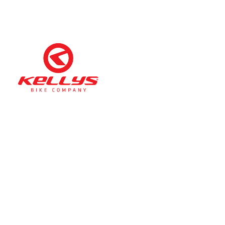
Téli nyitva tartás
(November 1. – Február 28.)
hétfő-péntek: 11:00-17:00
szombat: 10:00-13:00