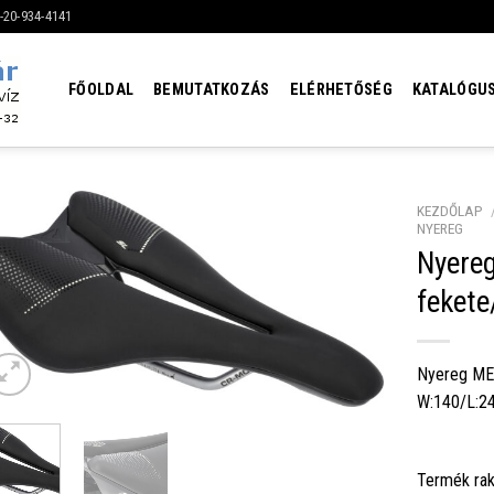
6-20-934-4141
FŐOLDAL
BEMUTATKOZÁS
ELÉRHETŐSÉG
KATALÓGU
KEZDŐLAP
NYEREG
Nyere
feket
Nyereg ME 
W:140/L:2
Termék rak