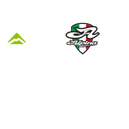
KÜZLET ÉS
Nyári nyitva tartás
(Március 1. – Október 31.)
hétfő: 10:00-18:00
kedd: 11:00-18:00
41
szerda- péntek: 10:00-18:00