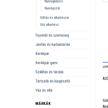
Nyeregbilincs
Nyeregszár
Váltás és alkatrészei
Váz alkatrész
Fejvédő és szemüveg
Javítás és karbantartás
Kerékpár
Kerékpár gumi
LEÍ
Szállítás és tárolás
A2
Tartozék és kiegészítő
Váz és villa
Szí
MÁRKÁK
Any