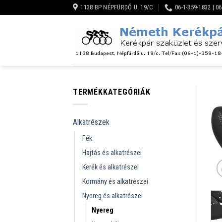
Skip
1138 BP NÉPFÜRDŐ U. 19/C
06-1-359-1832 | 0
to
content
TERMÉKKATEGÓRIÁK
Alkatrészek
Fék
Hajtás és alkatrészei
Kerék és alkatrészei
Kormány és alkatrészei
Nyereg és alkatrészei
Nyereg