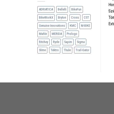
Ho
ADRIATICA
Bellelli
BikeFun
Szé
Töm
BikeWorkX
Bryton
Cross
CST
Ext
Genuine Innovations
KMC
M-BIKE
Mahle
MERIDA
Prologo
Ritchey
Ryde
Sapim
Sigma
Slime
Tektro
Thule
Trail-Gator