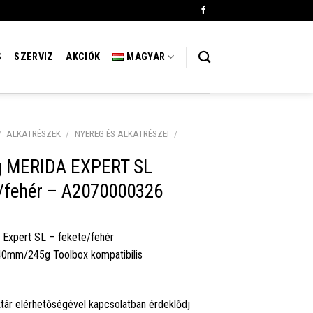
S
SZERVIZ
AKCIÓK
MAGYAR
/
ALKATRÉSZEK
/
NYEREG ÉS ALKATRÉSZEI
/
g MERIDA EXPERT SL
e/fehér – A2070000326
Expert SL – fekete/fehér
40mm/245g Toolbox kompatibilis
tár elérhetőségével kapcsolatban érdeklődj