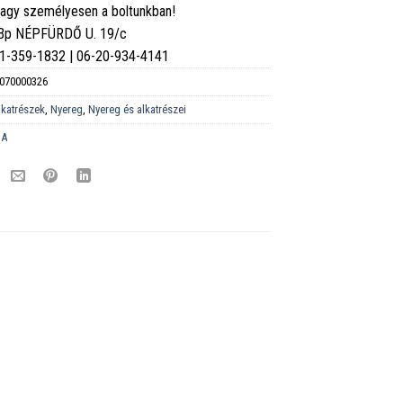
vagy személyesen a boltunkban!
 Bp NÉPFÜRDŐ U. 19/c
6-1-359-1832 | 06-20-934-4141
070000326
lkatrészek
,
Nyereg
,
Nyereg és alkatrészei
DA