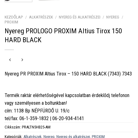
KEZDŐLAP
/
ALKATRÉSZEK
/
NYEREG ÉS ALKATRÉSZEI
/
NYEREG
/
PROXIM
Nyereg PROLOGO PROXIM Altius Tirox 150
HARD BLACK
Nyereg PR PROXIM Altius Tirox – 150 HARD BLACK (7343) 7343
Termék raktár elérhetőségével kapcsolatban érdeklődj telefonon
vagy személyesen a boltunkban!
cím: 1138 Bp NÉPFÜRDŐ U. 19/c
tel/fax: 06-1-359-1832 | 06-20-934-4141
Cikkszám:
PRALTN5HB25-AM
Kategóriák:
Alkatrészek
,
Nyereg
,
Nyereg és alkatrészei
,
PROXIM