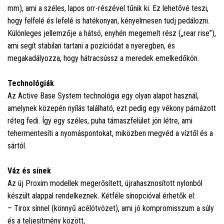
mm), ami a széles, lapos orr-részével tűnik ki. Ez lehetővé teszi,
hogy felfelé és lefelé is hatékonyan, kényelmesen tudj pedálozni.
Különleges jellemzője a hátsó, enyhén megemelt rész („rear rise”),
ami segít stabilan tartani a pozíciódat a nyeregben, és
megakadályozza, hogy hátracsússz a meredek emelkedőkön.
Technológiák
Az Active Base System technológia egy olyan alapot használ,
amelynek közepén nyílás található, ezt pedig egy vékony párnázott
réteg fedi. Így egy széles, puha támaszfelület jön létre, ami
tehermentesíti a nyomáspontokat, miközben megvéd a víztől és a
sártól.
Váz és sínek
Az új Proxim modellek megerősített, újrahasznosított nylonból
készült alappal rendelkeznek. Kétféle sínopcióval érhetők el:
– Tirox sínnel (könnyű acélötvözet), ami jó kompromisszum a súly
és a teljesítmény között,