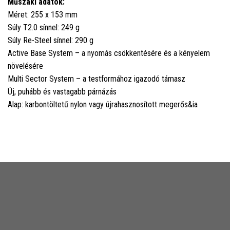
Műszaki adatok:
Méret: 255 x 153 mm
Súly T2.0 sínnel: 249 g
Súly Re-Steel sínnel: 290 g
Active Base System – a nyomás csökkentésére és a kényelem
növelésére
Multi Sector System – a testformához igazodó támasz
Új, puhább és vastagabb párnázás
Alap: karbontöltetű nylon vagy újrahasznosított megerős&ia