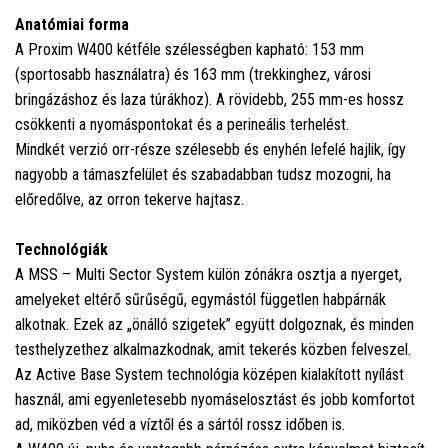
Anatómiai forma
A Proxim W400 kétféle szélességben kapható: 153 mm
(sportosabb használatra) és 163 mm (trekkinghez, városi
bringázáshoz és laza túrákhoz). A rövidebb, 255 mm-es hossz
csökkenti a nyomáspontokat és a perineális terhelést.
Mindkét verzió orr-része szélesebb és enyhén lefelé hajlik, így
nagyobb a támaszfelület és szabadabban tudsz mozogni, ha
előredőlve, az orron tekerve hajtasz.
Technológiák
A MSS – Multi Sector System külön zónákra osztja a nyerget,
amelyeket eltérő sűrűségű, egymástól független habpárnák
alkotnak. Ezek az „önálló szigetek” együtt dolgoznak, és minden
testhelyzethez alkalmazkodnak, amit tekerés közben felveszel.
Az Active Base System technológia középen kialakított nyílást
használ, ami egyenletesebb nyomáselosztást és jobb komfortot
ad, miközben véd a víztől és a sártól rossz időben is.