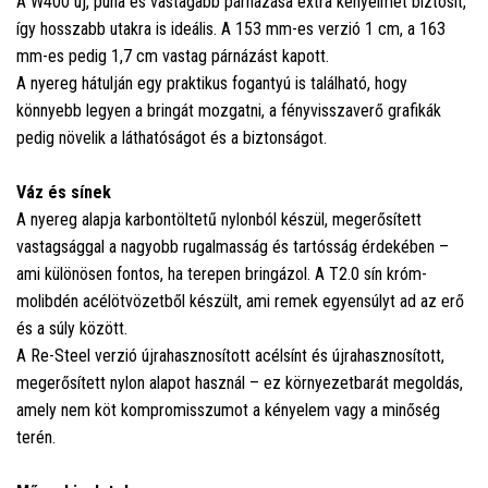
A W400 új, puha és vastagabb párnázása extra kényelmet biztosít,
így hosszabb utakra is ideális. A 153 mm-es verzió 1 cm, a 163
mm-es pedig 1,7 cm vastag párnázást kapott.
A nyereg hátulján egy praktikus fogantyú is található, hogy
könnyebb legyen a bringát mozgatni, a fényvisszaverő grafikák
pedig növelik a láthatóságot és a biztonságot.
Váz és sínek
A nyereg alapja karbontöltetű nylonból készül, megerősített
vastagsággal a nagyobb rugalmasság és tartósság érdekében –
ami különösen fontos, ha terepen bringázol. A T2.0 sín króm-
molibdén acélötvözetből készült, ami remek egyensúlyt ad az erő
és a súly között.
A Re-Steel verzió újrahasznosított acélsínt és újrahasznosított,
megerősített nylon alapot használ – ez környezetbarát megoldás,
amely nem köt kompromisszumot a kényelem vagy a minőség
terén.