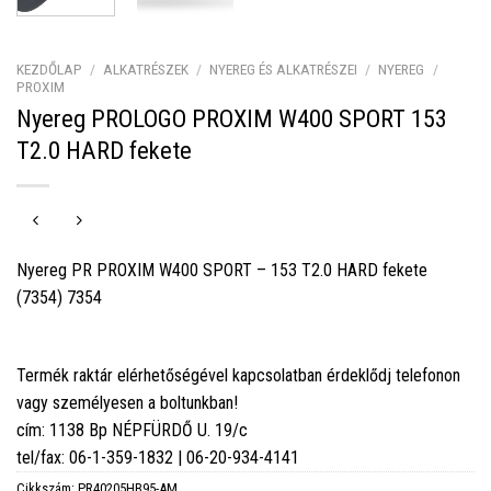
KEZDŐLAP
/
ALKATRÉSZEK
/
NYEREG ÉS ALKATRÉSZEI
/
NYEREG
/
PROXIM
Nyereg PROLOGO PROXIM W400 SPORT 153
T2.0 HARD fekete
Nyereg PR PROXIM W400 SPORT – 153 T2.0 HARD fekete
(7354) 7354
Termék raktár elérhetőségével kapcsolatban érdeklődj telefonon
vagy személyesen a boltunkban!
cím: 1138 Bp NÉPFÜRDŐ U. 19/c
tel/fax: 06-1-359-1832 | 06-20-934-4141
Cikkszám:
PR40205HB95-AM