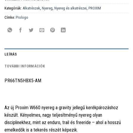
Kategóriák:
Alkatrészek
,
Nyereg
,
Nyereg és alkatrészei
,
PROXIM
Címke:
Prologo
LEÍRÁS
TOVÁBBI INFORMÁCIÓK
PR66TN5HBX5-AM
Az új Proxim W660 nyereg a gravity jellegű kerékpározáshoz
készült. Kényelmes, nagy teljesítményű nyereg olyan
disciplinekhez, mint az enduro, trail és freeride – ahol a hosszú
emelkedők is a tekerés részét képezik.