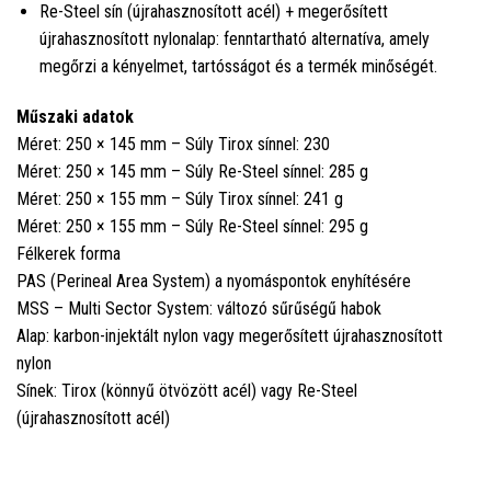
Re-Steel sín (újrahasznosított acél) + megerősített
újrahasznosított nylonalap: fenntartható alternatíva, amely
megőrzi a kényelmet, tartósságot és a termék minőségét.
Műszaki adatok
Méret: 250 × 145 mm – Súly Tirox sínnel: 230
Méret: 250 × 145 mm – Súly Re-Steel sínnel: 285 g
Méret: 250 × 155 mm – Súly Tirox sínnel: 241 g
Méret: 250 × 155 mm – Súly Re-Steel sínnel: 295 g
Félkerek forma
PAS (Perineal Area System) a nyomáspontok enyhítésére
MSS – Multi Sector System: változó sűrűségű habok
Alap: karbon-injektált nylon vagy megerősített újrahasznosított
nylon
Sínek: Tirox (könnyű ötvözött acél) vagy Re-Steel
(újrahasznosított acél)