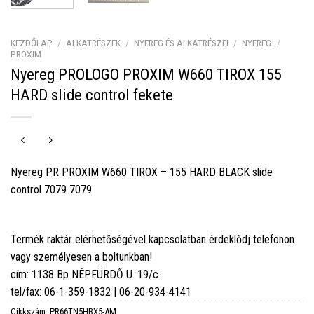
KEZDŐLAP
/
ALKATRÉSZEK
/
NYEREG ÉS ALKATRÉSZEI
/
NYEREG
/
PROXIM
Nyereg PROLOGO PROXIM W660 TIROX 155
HARD slide control fekete
Nyereg PR PROXIM W660 TIROX – 155 HARD BLACK slide
control 7079 7079
Termék raktár elérhetőségével kapcsolatban érdeklődj telefonon
vagy személyesen a boltunkban!
cím: 1138 Bp NÉPFÜRDŐ U. 19/c
tel/fax: 06-1-359-1832 | 06-20-934-4141
Cikkszám:
PR66TN5HBX5-AM