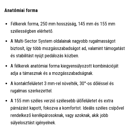
Anatómiai forma
Félkerek forma, 250 mm hosszúság, 145 mm és 155 mm
szélességben elérhető.
A Multi-Sector System oldalainak nagyobb rugalmasságot
biztosít, így több mozgásszabadságot ad, valamint támogatást
és stabilitást nyújt pedálozás közben.
A félkerek anatómiai forma kiegyensúlyozott kombinációját
adja a támasznak és a mozgásszabadságnak.
A kontaktfelületet 3 mm-rel növelték, 30°-os dőléssel és
rugalmas szerkezettel.
A 155 mm széles verzió szélesebb ülőfelületet és extra
párnázást kapott, fokozva a komfortot. Ideális széles csípővel
rendelkező kerékpárosoknak, vagy azoknak, akik jobb
súlyelosztást igényelnek.