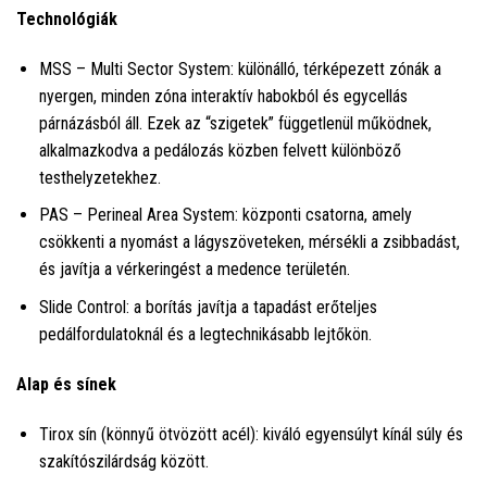
Technológiák
MSS – Multi Sector System: különálló, térképezett zónák a
nyergen, minden zóna interaktív habokból és egycellás
párnázásból áll. Ezek az “szigetek” függetlenül működnek,
alkalmazkodva a pedálozás közben felvett különböző
testhelyzetekhez.
PAS – Perineal Area System: központi csatorna, amely
csökkenti a nyomást a lágyszöveteken, mérsékli a zsibbadást,
és javítja a vérkeringést a medence területén.
Slide Control: a borítás javítja a tapadást erőteljes
pedálfordulatoknál és a legtechnikásabb lejtőkön.
Alap és sínek
Tirox sín (könnyű ötvözött acél): kiváló egyensúlyt kínál súly és
szakítószilárdság között.